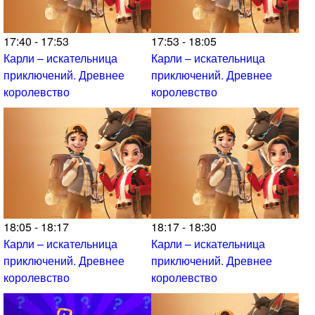
17:40 - 17:53
17:53 - 18:05
Карли – искательница
Карли – искательница
приключений. Древнее
приключений. Древнее
королевство
королевство
18:05 - 18:17
18:17 - 18:30
Карли – искательница
Карли – искательница
приключений. Древнее
приключений. Древнее
королевство
королевство