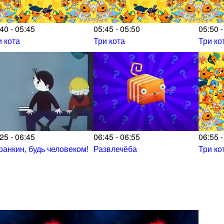
40 - 05:45
05:45 - 05:50
05:50 -
и кота
Три кота
Три ко
25 - 06:45
06:45 - 06:55
06:55 -
ранкин, будь человеком!
Развлечёба
Три ко