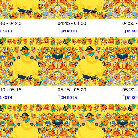
40 - 04:45
04:45 - 04:50
04:50 -
и кота
Три кота
Три ко
10 - 05:15
05:15 - 05:20
05:20 -
и кота
Три кота
Три ко