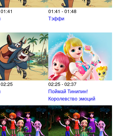
 01:41
01:41 - 01:48
и
Тэффи
 02:25
02:25 - 02:37
и
Поймай Тинипин!
Королевство эмоций