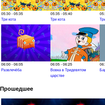
05:30 - 05:35
05:35 - 05:40
05:
Три кота
Три кота
Тр
06:00 - 06:05
06:05 - 06:25
06:
Развлечёба
Вовка в Тридевятом
Ба
царстве
Прошедшее