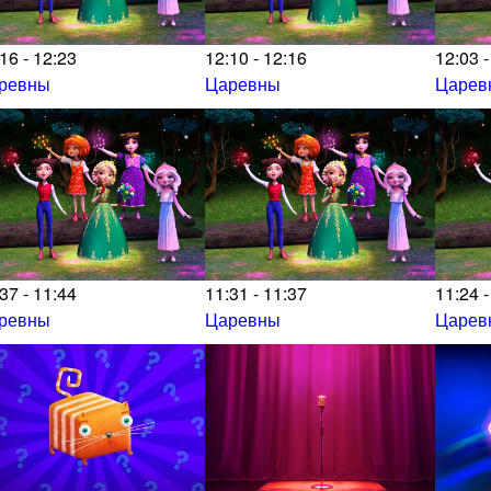
16 - 12:23
12:10 - 12:16
12:03 -
ревны
Царевны
Царев
37 - 11:44
11:31 - 11:37
11:24 -
ревны
Царевны
Царев