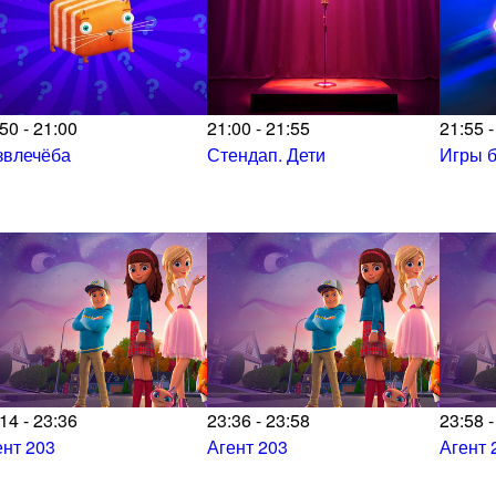
50 - 21:00
21:00 - 21:55
21:55 -
звлечёба
Стендап. Дети
Игры б
14 - 23:36
23:36 - 23:58
23:58 -
ент 203
Агент 203
Агент 