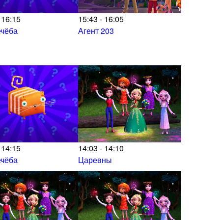
 16:15
15:43 - 16:05
ечёба
Агент 203
 14:15
14:03 - 14:10
ечёба
Царевны