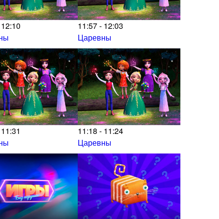
 12:10
11:57 - 12:03
ны
Царевны
 11:31
11:18 - 11:24
ны
Царевны