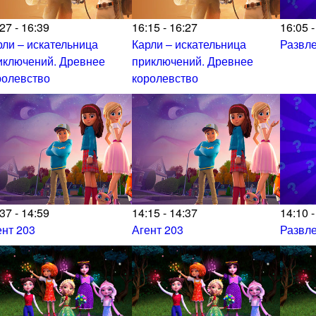
27 - 16:39
16:15 - 16:27
16:05 -
рли – искательница
Карли – искательница
Развл
иключений. Древнее
приключений. Древнее
ролевство
королевство
37 - 14:59
14:15 - 14:37
14:10 -
ент 203
Агент 203
Развл