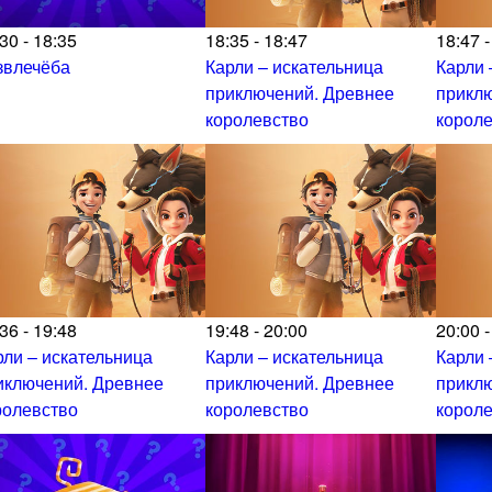
30 - 18:35
18:35 - 18:47
18:47 -
звлечёба
Карли – искательница
Карли 
приключений. Древнее
прикл
королевство
корол
36 - 19:48
19:48 - 20:00
20:00 -
рли – искательница
Карли – искательница
Карли 
иключений. Древнее
приключений. Древнее
прикл
ролевство
королевство
корол