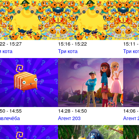
22 - 15:27
15:16 - 15:22
15:11 -
и кота
Три кота
Три ко
50 - 14:55
14:28 - 14:50
14:06 -
звлечёба
Агент 203
Агент 