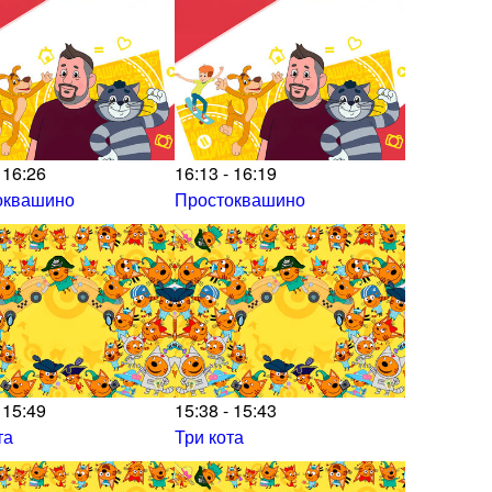
 16:26
16:13 - 16:19
оквашино
Простоквашино
 15:49
15:38 - 15:43
та
Три кота