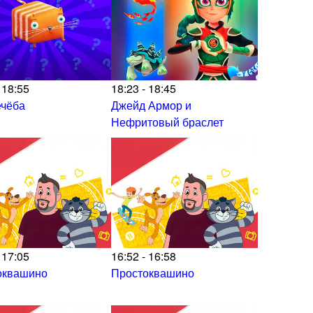
 18:55
18:23 - 18:45
ечёба
Джейд Армор и
Нефритовый браслет
 17:05
16:52 - 16:58
оквашино
Простоквашино