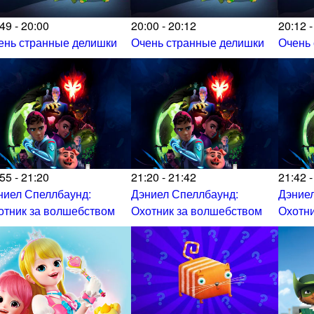
49 - 20:00
20:00 - 20:12
20:12 -
ень странные делишки
Очень странные делишки
Очень
55 - 21:20
21:20 - 21:42
21:42 -
ниел Спеллбаунд:
Дэниел Спеллбаунд:
Дэниел
отник за волшебством
Охотник за волшебством
Охотни