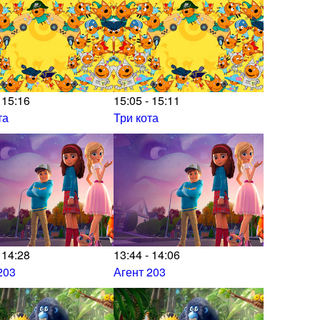
 15:16
15:05 - 15:11
та
Три кота
 14:28
13:44 - 14:06
203
Агент 203