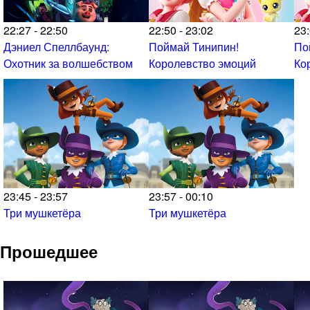
22:27 - 22:50
22:50 - 23:02
23:
Дэниел Спеллбаунд:
Поймай Тинипин!
По
Охотник за волшебством
Королевство эмоций
Ко
23:45 - 23:57
23:57 - 00:10
Три мушкетёра
Три мушкетёра
Прошедшее