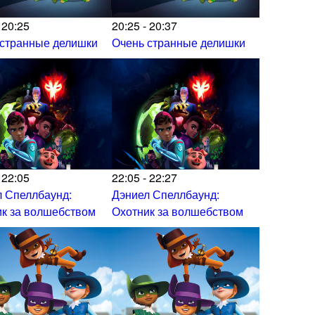
 20:25
20:25 - 20:37
 странные делишки
Очень странные делишки
 22:05
22:05 - 22:27
 Спеллбаунд:
Дэниел Спеллбаунд:
к за волшебством
Охотник за волшебством