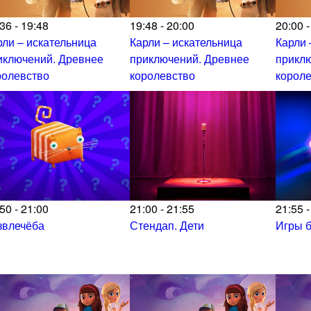
36 - 19:48
19:48 - 20:00
20:00 -
рли – искательница
Карли – искательница
Карли 
иключений. Древнее
приключений. Древнее
прикл
ролевство
королевство
корол
50 - 21:00
21:00 - 21:55
21:55 -
звлечёба
Стендап. Дети
Игры б