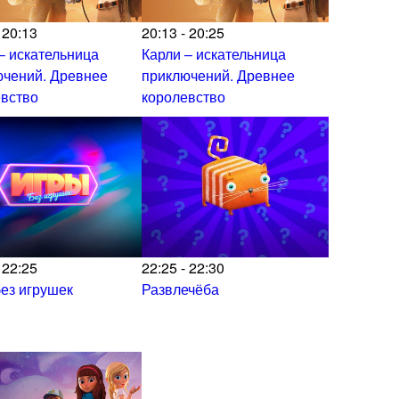
 20:13
20:13 - 20:25
– искательница
Карли – искательница
ючений. Древнее
приключений. Древнее
евство
королевство
 22:25
22:25 - 22:30
ез игрушек
Развлечёба