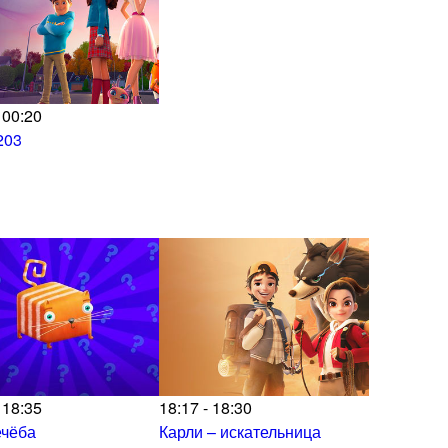
 00:20
203
 18:35
18:17 - 18:30
ечёба
Карли – искательница