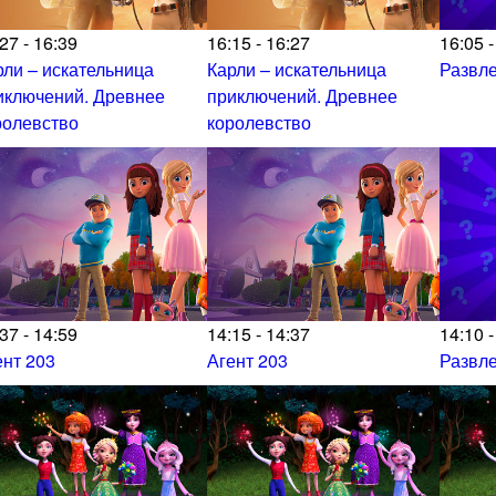
27 - 16:39
16:15 - 16:27
16:05 -
рли – искательница
Карли – искательница
Развл
иключений. Древнее
приключений. Древнее
ролевство
королевство
37 - 14:59
14:15 - 14:37
14:10 -
ент 203
Агент 203
Развл