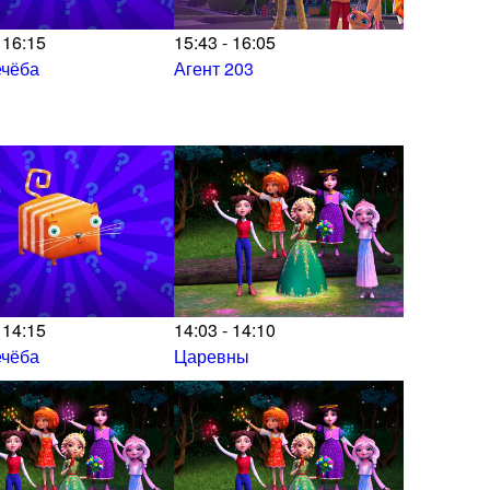
 16:15
15:43 - 16:05
ечёба
Агент 203
 14:15
14:03 - 14:10
ечёба
Царевны