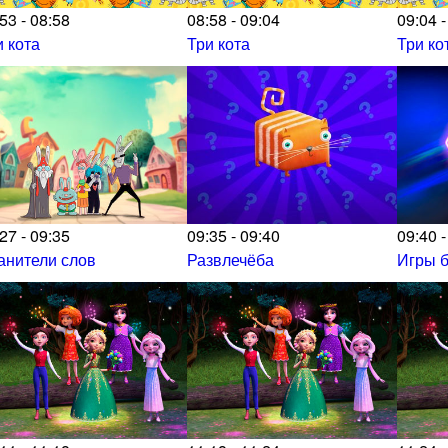
53 - 08:58
08:58 - 09:04
09:04 -
и кота
Три кота
Три ко
27 - 09:35
09:35 - 09:40
09:40 -
анители слов
Развлечёба
Игры б