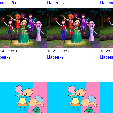
звлечёба
Царевны
Царев
14 - 13:21
13:21 - 13:28
13:28 -
ревны
Царевны
Царев