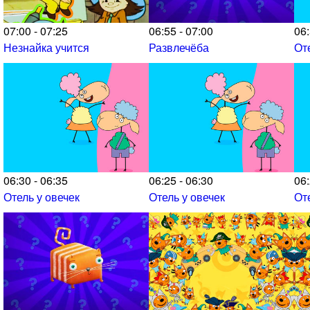
07:00 - 07:25
06:55 - 07:00
06:
Незнайка учится
Развлечёба
От
06:30 - 06:35
06:25 - 06:30
06:
Отель у овечек
Отель у овечек
От