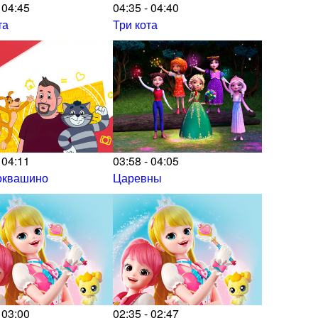
 04:45
04:35 - 04:40
та
Три кота
 04:11
03:58 - 04:05
оквашино
Царевны
 03:00
02:35 - 02:47