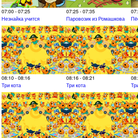
07:00 - 07:25
07:25 - 07:35
07:
Незнайка учится
Паровозик из Ромашкова
Пё
08:10 - 08:16
08:16 - 08:21
08:
Три кота
Три кота
Тр