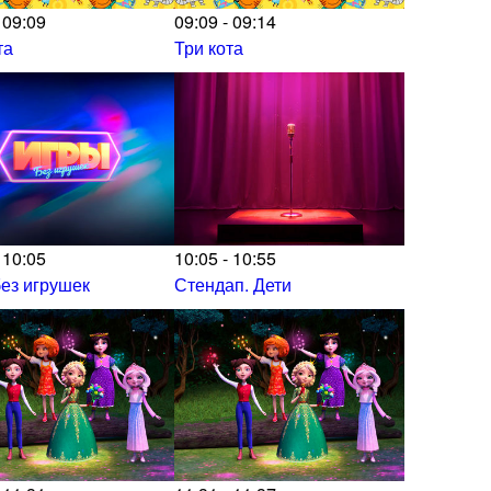
 09:09
09:09 - 09:14
та
Три кота
 10:05
10:05 - 10:55
ез игрушек
Стендап. Дети