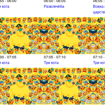
55 - 06:00
06:00 - 06:05
06:05 -
и кота
Развлечёба
Вовка 
царст
00 - 07:05
07:05 - 07:10
07:10 -
и кота
Три кота
Три ко