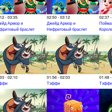
12 - 03:35
02:50 - 03:12
02:37 -
ейд Армор и
Джейд Армор и
Пойма
фритовый браслет
Нефритовый браслет
Корол
03 - 02:10
01:56 - 02:03
01:48 -
ффи
Тэффи
Тэфф