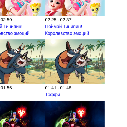
 02:50
02:25 - 02:37
й Тинипин!
Поймай Тинипин!
евство эмоций
Королевство эмоций
 01:56
01:41 - 01:48
и
Тэффи