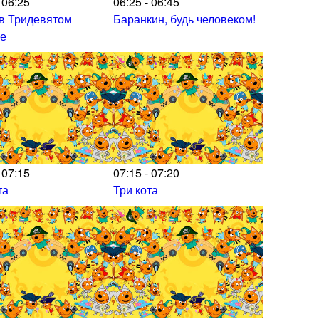
 06:25
06:25 - 06:45
в Тридевятом
Баранкин, будь человеком!
ве
 07:15
07:15 - 07:20
та
Три кота