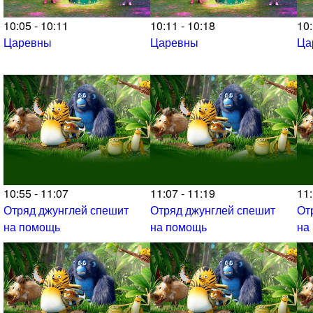
10:05 - 10:11
10:11 - 10:18
10:
Царевны
Царевны
Ца
10:55 - 11:07
11:07 - 11:19
11:
Отряд джунглей спешит
Отряд джунглей спешит
От
на помощь
на помощь
на