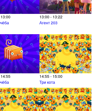
 13:00
13:00 - 13:22
ечёба
Агент 203
 14:55
14:55 - 15:00
ечёба
Три кота