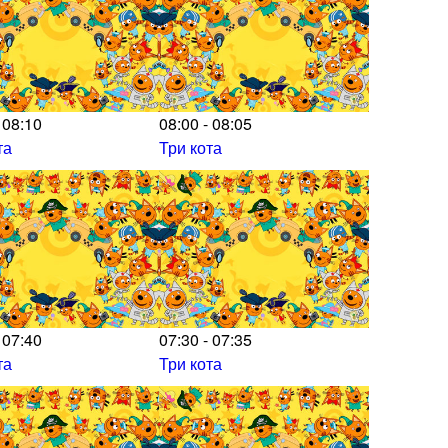
 08:10
08:00 - 08:05
та
Три кота
 07:40
07:30 - 07:35
та
Три кота