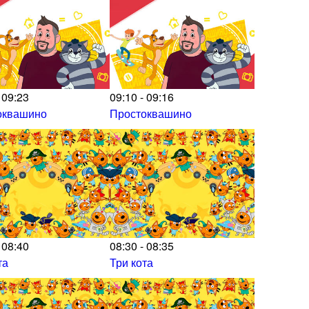
 09:23
09:10 - 09:16
оквашино
Простоквашино
 08:40
08:30 - 08:35
та
Три кота