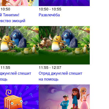
 10:50
10:50 - 10:55
й Тинипин!
Развлечёба
евство эмоций
 11:55
11:55 - 12:07
 джунглей спешит
Отряд джунглей спешит
мощь
на помощь