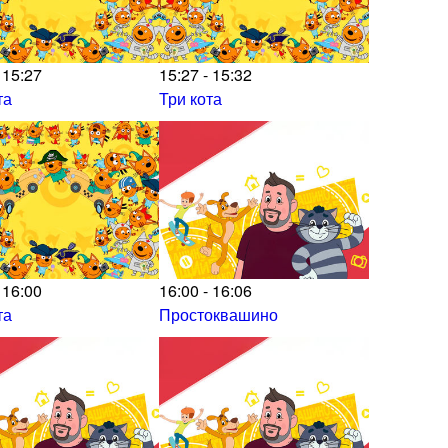
 15:27
15:27 - 15:32
та
Три кота
 16:00
16:00 - 16:06
та
Простоквашино