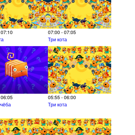
 07:10
07:00 - 07:05
та
Три кота
 06:05
05:55 - 06:00
ечёба
Три кота