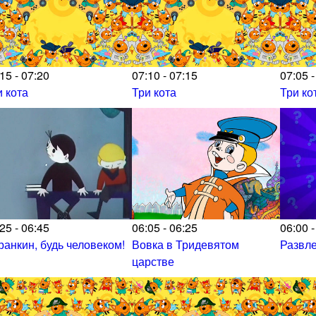
15 - 07:20
07:10 - 07:15
07:05 -
и кота
Три кота
Три ко
25 - 06:45
06:05 - 06:25
06:00 -
ранкин, будь человеком!
Вовка в Тридевятом
Развл
царстве