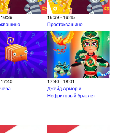
 16:39
16:39 - 16:45
оквашино
Простоквашино
 17:40
17:40 - 18:01
ечёба
Джейд Армор и
Нефритовый браслет