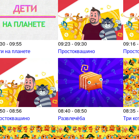
30 - 09:55
09:23 - 09:30
09:16 -
ти на планете
Простоквашино
Прост
50 - 08:56
08:40 - 08:50
08:35 -
остоквашино
Развлечёба
Три ко