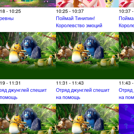
18 - 10:25
10:25 - 10:37
10:37 -
ревны
Поймай Тинипин!
Пойма
Королевство эмоций
Корол
19 - 11:31
11:31 - 11:43
11:43 -
ряд джунглей спешит
Отряд джунглей спешит
Отряд
 помощь
на помощь
на по