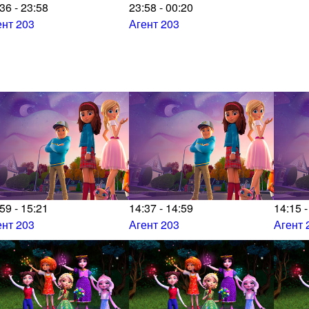
36 - 23:58
23:58 - 00:20
ент 203
Агент 203
59 - 15:21
14:37 - 14:59
14:15 -
ент 203
Агент 203
Агент 