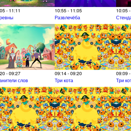
05 - 11:11
10:55 - 11:05
10:05 -
ревны
Развлечёба
Стенда
20 - 09:27
09:14 - 09:20
09:09 -
анители слов
Три кота
Три ко