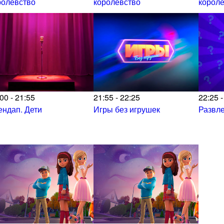
ролевство
королевство
корол
00 - 21:55
21:55 - 22:25
22:25 -
ендап. Дети
Игры без игрушек
Развл