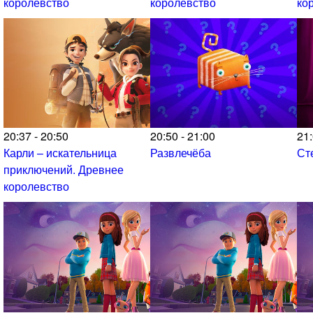
королевство
королевство
ко
20:37 - 20:50
20:50 - 21:00
21:
Карли – искательница
Развлечёба
Ст
приключений. Древнее
королевство