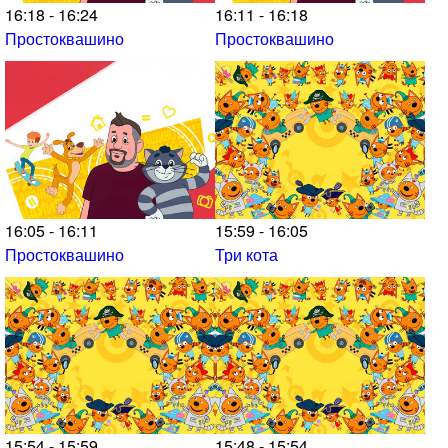
16:18 - 16:24
16:11 - 16:18
Простоквашино
Простоквашино
16:05 - 16:11
15:59 - 16:05
Простоквашино
Три кота
15:54 - 15:59
15:48 - 15:54