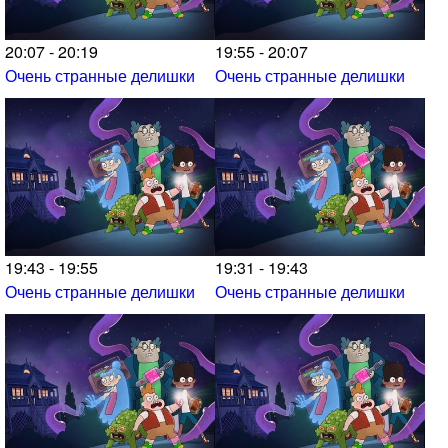
20:07 - 20:19
19:55 - 20:07
Очень странные делишки
Очень странные делишки
19:43 - 19:55
19:31 - 19:43
Очень странные делишки
Очень странные делишки