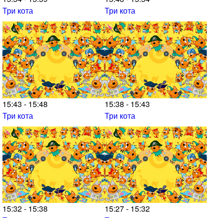
Три кота
Три кота
15:43 - 15:48
15:38 - 15:43
Три кота
Три кота
15:32 - 15:38
15:27 - 15:32