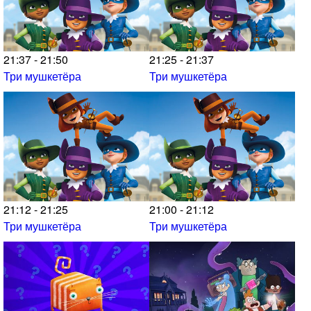
21:37 - 21:50
21:25 - 21:37
Три мушкетёра
Три мушкетёра
21:12 - 21:25
21:00 - 21:12
Три мушкетёра
Три мушкетёра