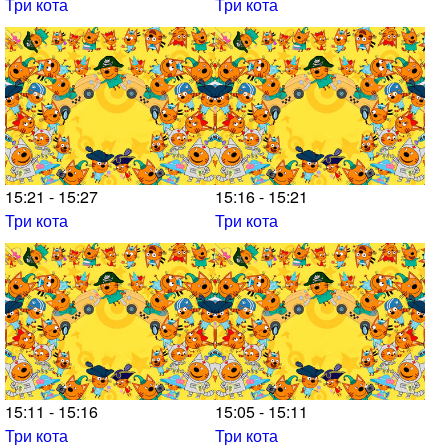
Три кота
Три кота
15:21 - 15:27
15:16 - 15:21
Три кота
Три кота
15:11 - 15:16
15:05 - 15:11
Три кота
Три кота