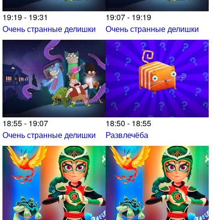
19:19 - 19:31
19:07 - 19:19
Очень странные делишки
Очень странные делишки
18:55 - 19:07
18:50 - 18:55
Очень странные делишки
Развлечёба