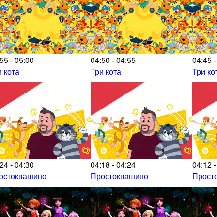
55 - 05:00
04:50 - 04:55
04:45 -
и кота
Три кота
Три ко
24 - 04:30
04:18 - 04:24
04:12 -
остоквашино
Простоквашино
Прост