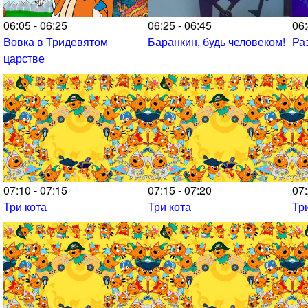
06:05 - 06:25
06:25 - 06:45
06:
Вовка в Тридевятом
Баранкин, будь человеком!
Ра
царстве
07:10 - 07:15
07:15 - 07:20
07:
Три кота
Три кота
Тр