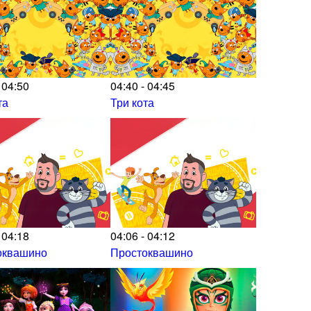
 04:50
04:40 - 04:45
та
Три кота
 04:18
04:06 - 04:12
оквашино
Простоквашино