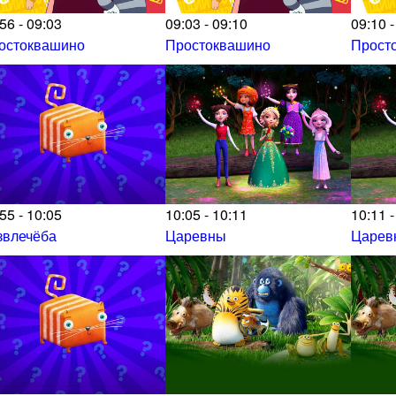
56 - 09:03
09:03 - 09:10
09:10 -
остоквашино
Простоквашино
Прост
55 - 10:05
10:05 - 10:11
10:11 -
звлечёба
Царевны
Царев