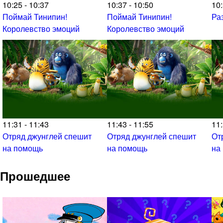
10:25 - 10:37
10:37 - 10:50
10:
Поймай Тинипин!
Поймай Тинипин!
Ра
Королевство эмоций
Королевство эмоций
11:31 - 11:43
11:43 - 11:55
11:
Отряд джунглей спешит
Отряд джунглей спешит
От
на помощь
на помощь
на
Прошедшее