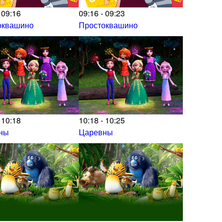
 09:16
09:16 - 09:23
оквашино
Простоквашино
 10:18
10:18 - 10:25
ны
Царевны