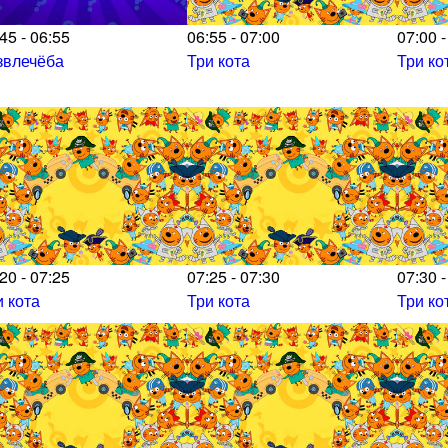
45 - 06:55
06:55 - 07:00
07:00 -
звлечёба
Три кота
Три ко
20 - 07:25
07:25 - 07:30
07:30 -
и кота
Три кота
Три ко