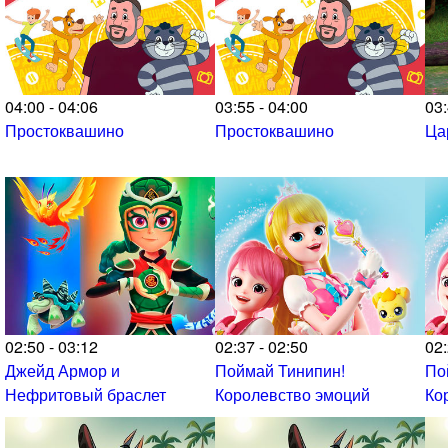
04:00 - 04:06
03:55 - 04:00
03:
Простоквашино
Простоквашино
Ца
02:50 - 03:12
02:37 - 02:50
02:
Джейд Армор и
Поймай Тинипин!
По
Нефритовый браслет
Королевство эмоций
Ко