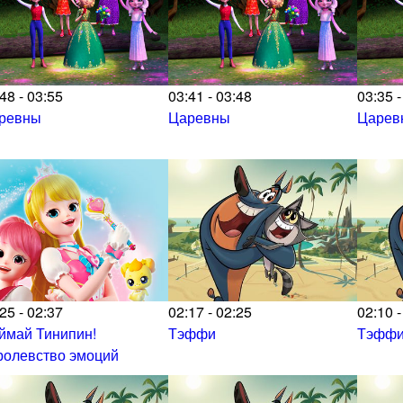
48 - 03:55
03:41 - 03:48
03:35 -
ревны
Царевны
Царев
25 - 02:37
02:17 - 02:25
02:10 -
ймай Тинипин!
Тэффи
Тэфф
ролевство эмоций