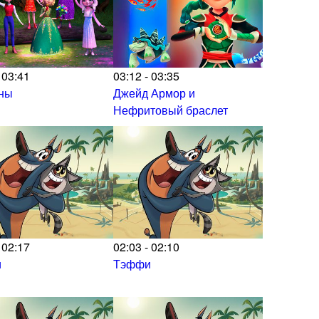
 03:41
03:12 - 03:35
ны
Джейд Армор и
Нефритовый браслет
 02:17
02:03 - 02:10
и
Тэффи