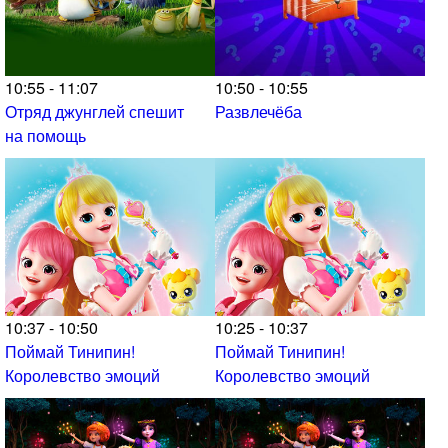
10:55 - 11:07
10:50 - 10:55
Отряд джунглей спешит
Развлечёба
на помощь
10:37 - 10:50
10:25 - 10:37
Поймай Тинипин!
Поймай Тинипин!
Королевство эмоций
Королевство эмоций