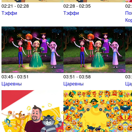
02:21 - 02:28
02:28 - 02:35
02:
Тэффи
Тэффи
По
Ко
03:45 - 03:51
03:51 - 03:58
03:
Царевны
Царевны
Ца