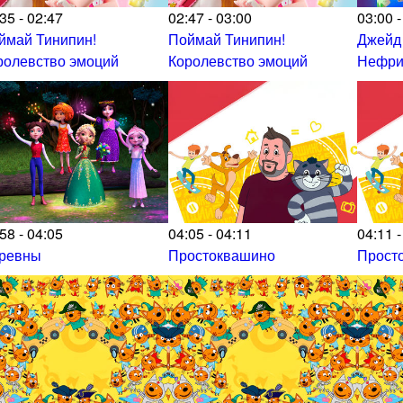
35 - 02:47
02:47 - 03:00
03:00 -
ймай Тинипин!
Поймай Тинипин!
Джейд
ролевство эмоций
Королевство эмоций
Нефри
58 - 04:05
04:05 - 04:11
04:11 -
ревны
Простоквашино
Прост