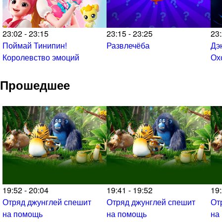
23:02 - 23:15
23:15 - 23:25
23:
Поймай Тинипин!
Развлечёба
Дэ
Королевство эмоций
Ох
Прошедшее
19:52 - 20:04
19:41 - 19:52
19:
Отряд джунглей спешит
Отряд джунглей спешит
От
на помощь
на помощь
на