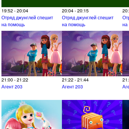
19:52 - 20:04
20:04 - 20:15
20:
Отряд джунглей спешит
Отряд джунглей спешит
От
на помощь
на помощь
на
21:00 - 21:22
21:22 - 21:44
21:
Агент 203
Агент 203
Аг