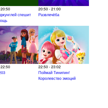
 20:50
20:50 - 21:00
 джунглей спешит
Развлечёба
мощь
 22:50
22:50 - 23:02
203
Поймай Тинипин!
Королевство эмоций