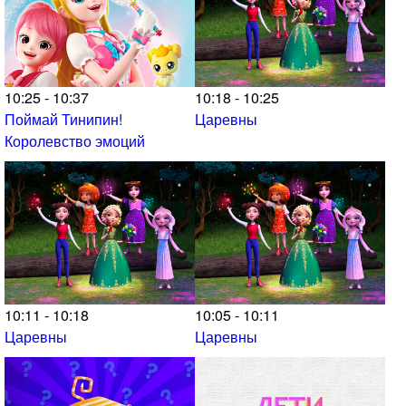
10:25 - 10:37
10:18 - 10:25
Поймай Тинипин!
Царевны
Королевство эмоций
10:11 - 10:18
10:05 - 10:11
Царевны
Царевны