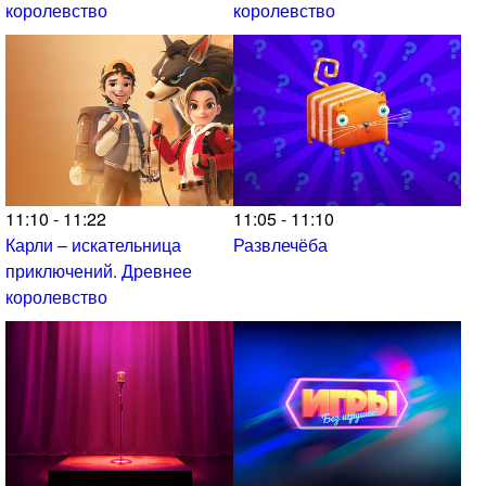
королевство
королевство
11:10 - 11:22
11:05 - 11:10
Карли – искательница
Развлечёба
приключений. Древнее
королевство