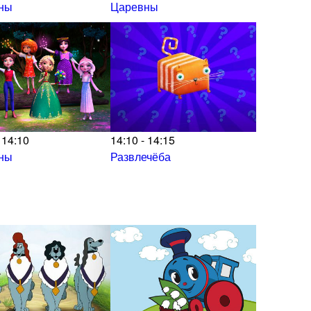
ны
Царевны
 14:10
14:10 - 14:15
ны
Развлечёба