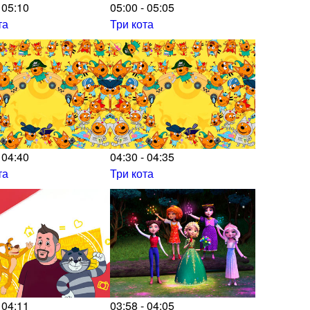
 05:10
05:00 - 05:05
та
Три кота
 04:40
04:30 - 04:35
та
Три кота
 04:11
03:58 - 04:05