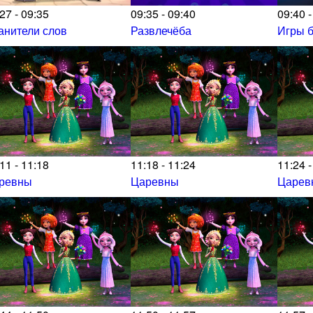
27 - 09:35
09:35 - 09:40
09:40 -
анители слов
Развлечёба
Игры б
11 - 11:18
11:18 - 11:24
11:24 -
ревны
Царевны
Царев