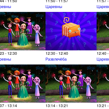
44 - 11:50
11:50 - 11:57
11:57 -
ревны
Царевны
Царев
23 - 12:30
12:30 - 12:40
12:40 -
ревны
Развлечёба
Царев
07 - 13:14
13:14 - 13:21
13:21 -