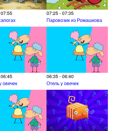
 07:55
07:25 - 07:35
сапогах
Паровозик из Ромашкова
 06:45
06:35 - 06:40
у овечек
Отель у овечек