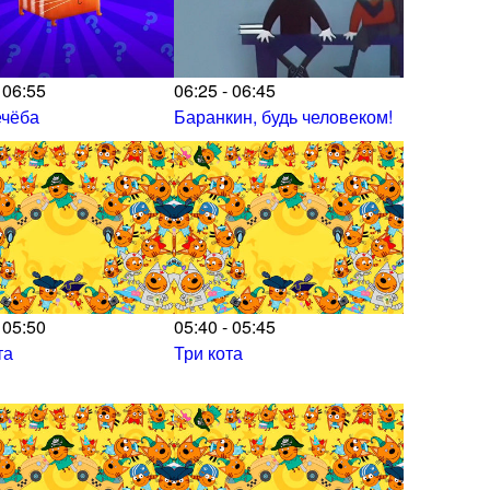
 06:55
06:25 - 06:45
ечёба
Баранкин, будь человеком!
 05:50
05:40 - 05:45
та
Три кота