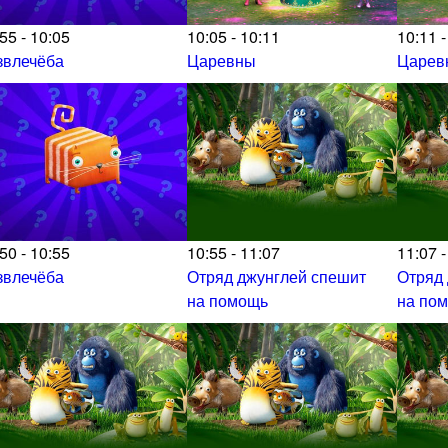
55 - 10:05
10:05 - 10:11
10:11 -
звлечёба
Царевны
Царев
50 - 10:55
10:55 - 11:07
11:07 -
звлечёба
Отряд джунглей спешит
Отряд
на помощь
на по