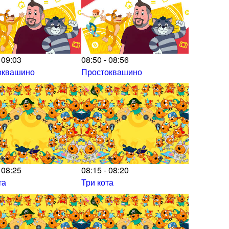
 09:03
08:50 - 08:56
оквашино
Простоквашино
 08:25
08:15 - 08:20
та
Три кота