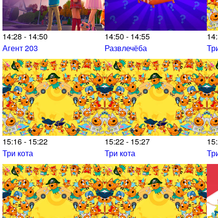
14:28 - 14:50
14:50 - 14:55
14:
Агент 203
Развлечёба
Тр
15:16 - 15:22
15:22 - 15:27
15:
Три кота
Три кота
Тр