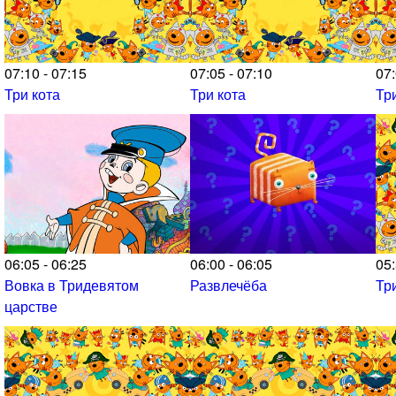
07:10 - 07:15
07:05 - 07:10
07:
Три кота
Три кота
Тр
06:05 - 06:25
06:00 - 06:05
05:
Вовка в Тридевятом
Развлечёба
Тр
царстве