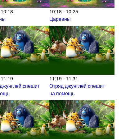
 10:18
10:18 - 10:25
ны
Царевны
 11:19
11:19 - 11:31
 джунглей спешит
Отряд джунглей спешит
мощь
на помощь