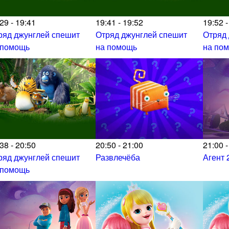
29 - 19:41
19:41 - 19:52
19:52 -
ряд джунглей спешит
Отряд джунглей спешит
Отряд
 помощь
на помощь
на по
38 - 20:50
20:50 - 21:00
21:00 -
ряд джунглей спешит
Развлечёба
Агент 
 помощь