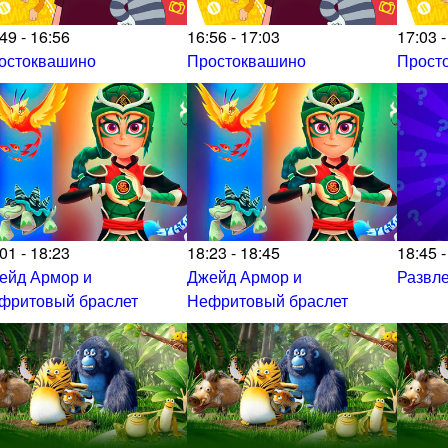
49 - 16:56
16:56 - 17:03
17:03 -
остоквашино
Простоквашино
Прост
01 - 18:23
18:23 - 18:45
18:45 -
ейд Армор и
Джейд Армор и
Развл
фритовый браслет
Нефритовый браслет