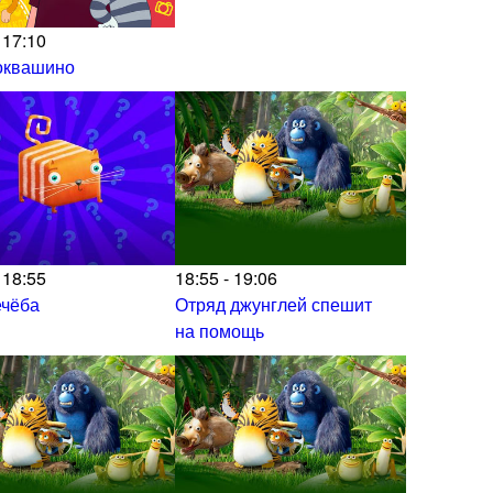
 17:10
оквашино
 18:55
18:55 - 19:06
ечёба
Отряд джунглей спешит
на помощь