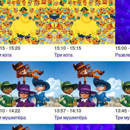
15 - 15:20
15:10 - 15:15
15:00 -
и кота
Три кота
Развл
10 - 14:22
13:57 - 14:10
13:45 -
и мушкетёра
Три мушкетёра
Три м