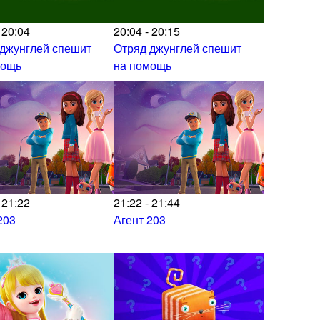
 20:04
20:04 - 20:15
 джунглей спешит
Отряд джунглей спешит
мощь
на помощь
 21:22
21:22 - 21:44
203
Агент 203