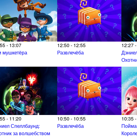
55 - 13:07
12:50 - 12:55
12:27 -
и мушкетёра
Развлечёба
Дэниел
Охотни
55 - 11:20
10:50 - 10:55
10:35 -
ниел Спеллбаунд:
Развлечёба
Пойма
отник за волшебством
Корол