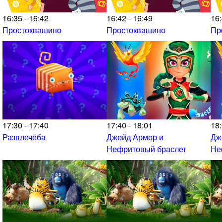
16:35 - 16:42
16:42 - 16:49
16:
Простоквашино
Простоквашино
Пр
17:30 - 17:40
17:40 - 18:01
18:
Развлечёба
Джейд Армор и
Дж
Нефритовый браслет
Не