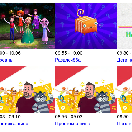
00 - 10:06
09:55 - 10:00
09:30 -
ревны
Развлечёба
Дети н
03 - 09:10
08:56 - 09:03
08:50 -
остоквашино
Простоквашино
Прост