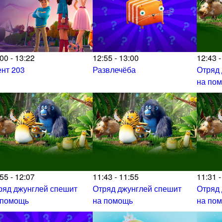
00 - 13:22
12:55 - 13:00
12:43 -
ент 203
Развлечёба
Отряд
на по
55 - 12:07
11:43 - 11:55
11:31 -
ряд джунглей спешит
Отряд джунглей спешит
Отряд
 помощь
на помощь
на по