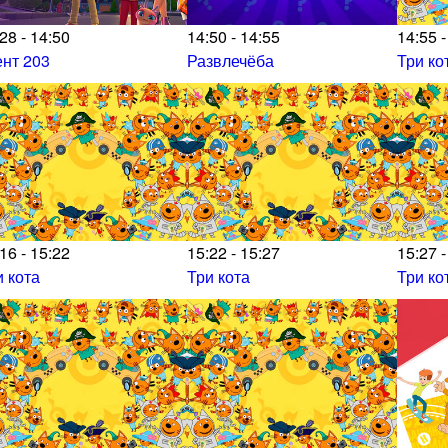
28 - 14:50
14:50 - 14:55
14:55 -
ент 203
Развлечёба
Три ко
16 - 15:22
15:22 - 15:27
15:27 -
и кота
Три кота
Три ко