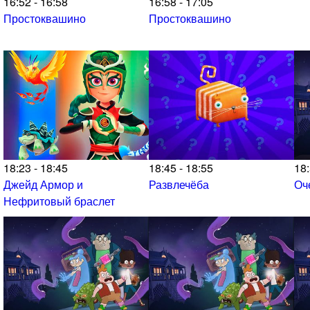
16:52 - 16:58
16:58 - 17:05
Простоквашино
Простоквашино
18:23 - 18:45
18:45 - 18:55
18:
Джейд Армор и
Развлечёба
Оч
Нефритовый браслет