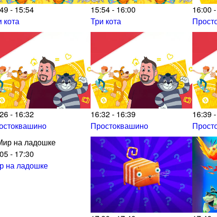
49 - 15:54
15:54 - 16:00
16:00 -
и кота
Три кота
Прост
26 - 16:32
16:32 - 16:39
16:39 -
остоквашино
Простоквашино
Прост
05 - 17:30
р на ладошке