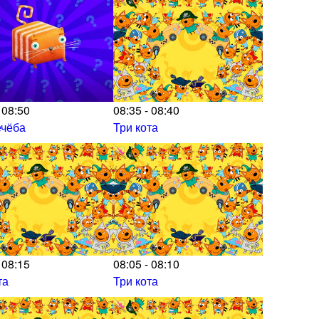
 08:50
08:35 - 08:40
ечёба
Три кота
 08:15
08:05 - 08:10
та
Три кота