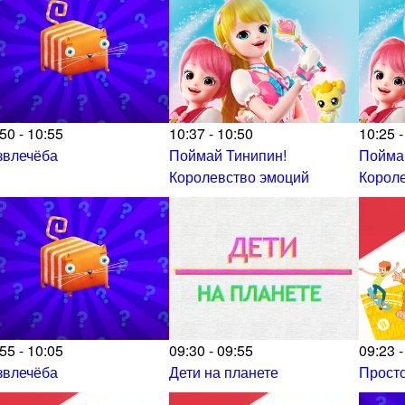
50 - 10:55
10:37 - 10:50
10:25 -
звлечёба
Поймай Тинипин!
Пойма
Королевство эмоций
Корол
55 - 10:05
09:30 - 09:55
09:23 -
звлечёба
Дети на планете
Прост