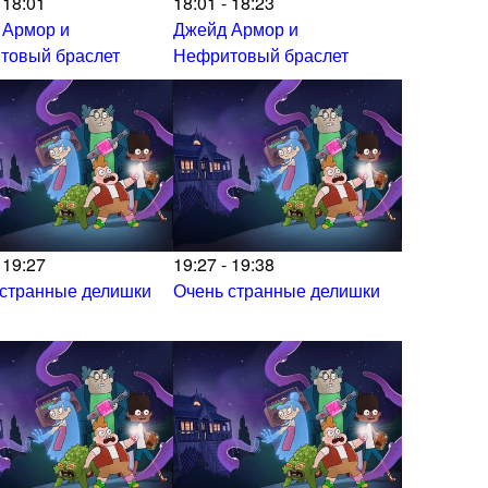
 18:01
18:01 - 18:23
 Армор и
Джейд Армор и
товый браслет
Нефритовый браслет
 19:27
19:27 - 19:38
 странные делишки
Очень странные делишки