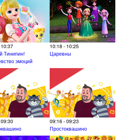
 10:37
10:18 - 10:25
й Тинипин!
Царевны
евство эмоций
 09:30
09:16 - 09:23
оквашино
Простоквашино