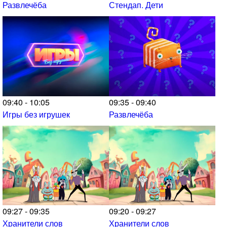
Развлечёба
Стендап. Дети
09:40 - 10:05
09:35 - 09:40
Игры без игрушек
Развлечёба
09:27 - 09:35
09:20 - 09:27
Хранители слов
Хранители слов