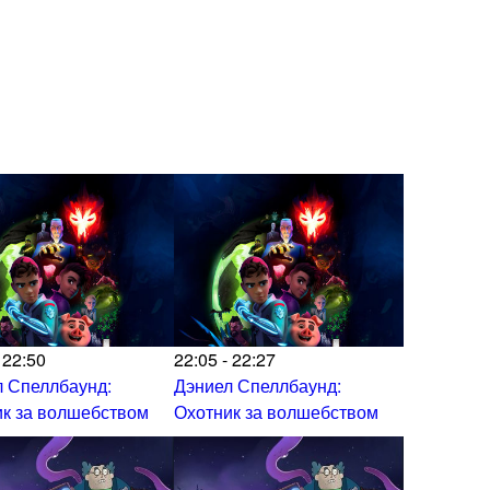
 22:50
22:05 - 22:27
 Спеллбаунд:
Дэниел Спеллбаунд:
к за волшебством
Охотник за волшебством