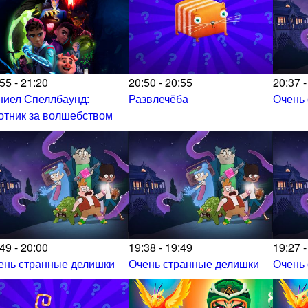
55 - 21:20
20:50 - 20:55
20:37 -
ниел Спеллбаунд:
Развлечёба
Очень
отник за волшебством
49 - 20:00
19:38 - 19:49
19:27 -
ень странные делишки
Очень странные делишки
Очень