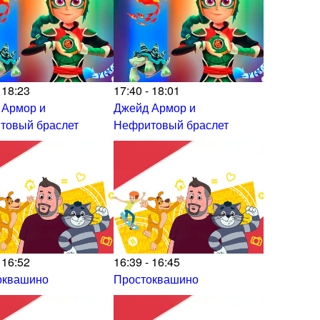
 18:23
17:40 - 18:01
 Армор и
Джейд Армор и
товый браслет
Нефритовый браслет
 16:52
16:39 - 16:45
оквашино
Простоквашино