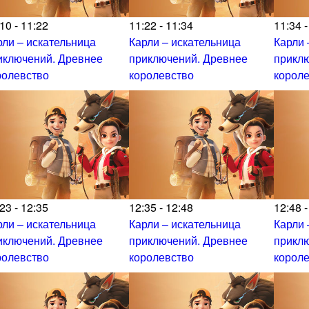
10 - 11:22
11:22 - 11:34
11:34 -
рли – искательница
Карли – искательница
Карли 
иключений. Древнее
приключений. Древнее
прикл
ролевство
королевство
корол
23 - 12:35
12:35 - 12:48
12:48 -
рли – искательница
Карли – искательница
Карли 
иключений. Древнее
приключений. Древнее
прикл
ролевство
королевство
корол