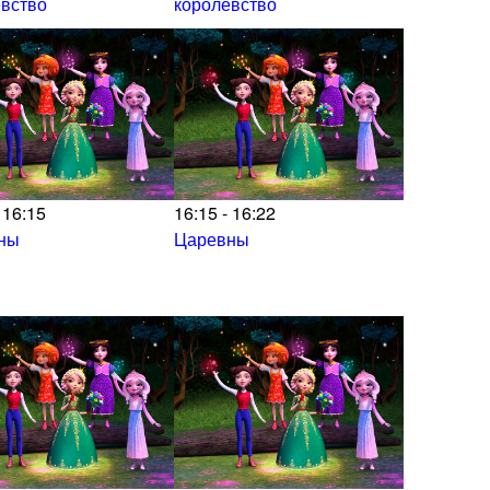
евство
королевство
 16:15
16:15 - 16:22
ны
Царевны