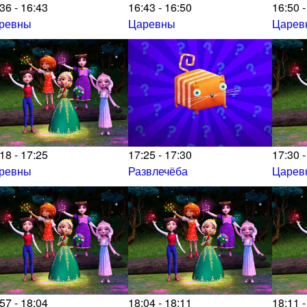
36 - 16:43
16:43 - 16:50
16:50 -
ревны
Царевны
Царев
18 - 17:25
17:25 - 17:30
17:30 -
ревны
Развлечёба
Царев
57 - 18:04
18:04 - 18:11
18:11 -