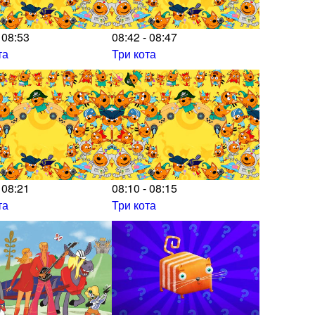
 08:53
08:42 - 08:47
та
Три кота
 08:21
08:10 - 08:15
та
Три кота