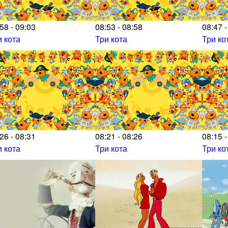
58 - 09:03
08:53 - 08:58
08:47 -
и кота
Три кота
Три ко
26 - 08:31
08:21 - 08:26
08:15 -
и кота
Три кота
Три ко