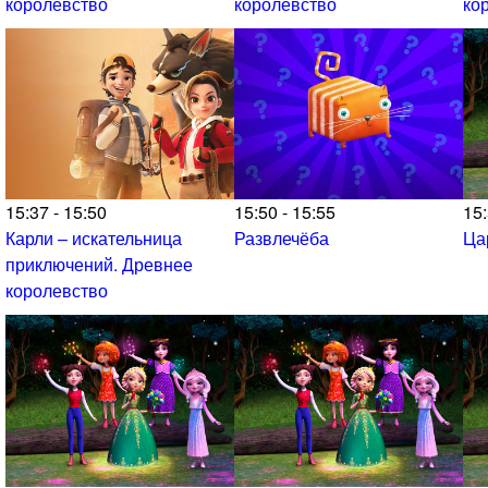
королевство
королевство
ко
15:37 - 15:50
15:50 - 15:55
15:
Карли – искательница
Развлечёба
Ца
приключений. Древнее
королевство