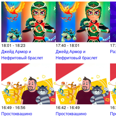
18:01 - 18:23
17:40 - 18:01
17:
Джейд Армор и
Джейд Армор и
Ра
Нефритовый браслет
Нефритовый браслет
16:49 - 16:56
16:42 - 16:49
16:
Простоквашино
Простоквашино
Пр