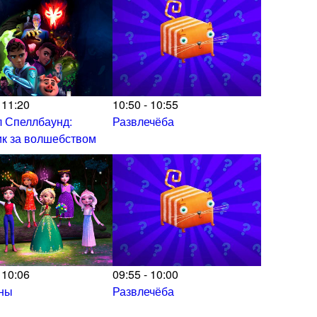
 11:20
10:50 - 10:55
 Спеллбаунд:
Развлечёба
к за волшебством
 10:06
09:55 - 10:00
ны
Развлечёба