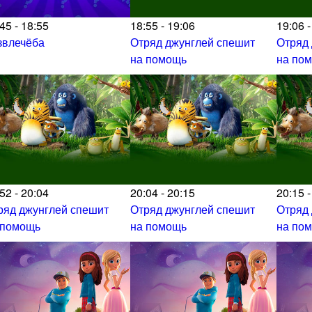
45 - 18:55
18:55 - 19:06
19:06 -
звлечёба
Отряд джунглей спешит
Отряд
на помощь
на по
52 - 20:04
20:04 - 20:15
20:15 -
ряд джунглей спешит
Отряд джунглей спешит
Отряд
 помощь
на помощь
на по