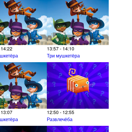
 14:22
13:57 - 14:10
ушкетёра
Три мушкетёра
 13:07
12:50 - 12:55
ушкетёра
Развлечёба