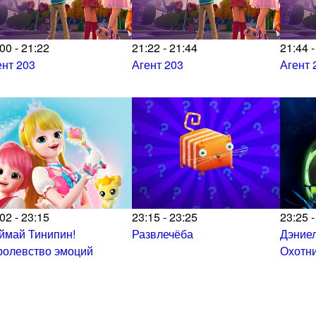
00 - 21:22
21:22 - 21:44
21:44 -
ент 203
Агент 203
Агент 
02 - 23:15
23:15 - 23:25
23:25 -
ймай Тинипин!
Развлечёба
Дэниел
ролевство эмоций
Охотни