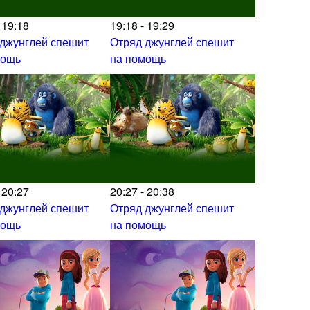
 19:18
19:18 - 19:29
 джунглей спешит
Отряд джунглей спешит
мощь
на помощь
 20:27
20:27 - 20:38
 джунглей спешит
Отряд джунглей спешит
мощь
на помощь