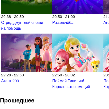
20:38 - 20:50
20:50 - 21:00
21:
Отряд джунглей спешит
Развлечёба
Аг
на помощь
22:28 - 22:50
22:50 - 23:02
23:
Агент 203
Поймай Тинипин!
По
Королевство эмоций
Ко
Прошедшее