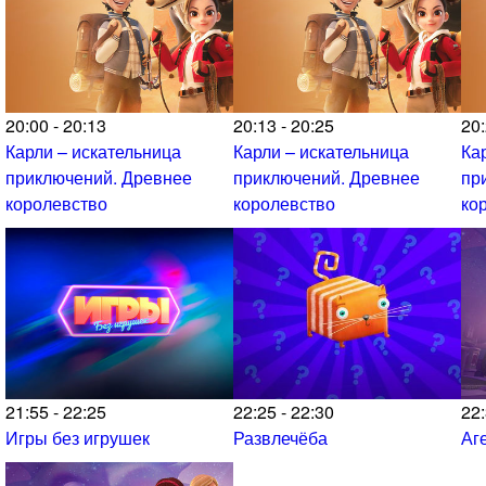
20:00 - 20:13
20:13 - 20:25
20:
Карли – искательница
Карли – искательница
Ка
приключений. Древнее
приключений. Древнее
пр
королевство
королевство
ко
21:55 - 22:25
22:25 - 22:30
22:
Игры без игрушек
Развлечёба
Аг