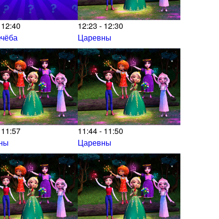
 12:40
12:23 - 12:30
ечёба
Царевны
 11:57
11:44 - 11:50
ны
Царевны