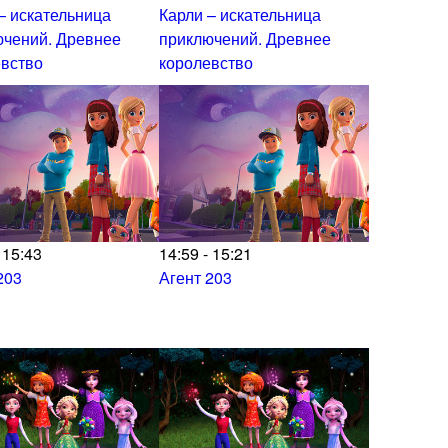
– искательница
Карли – искательница
ючений. Древнее
приключений. Древнее
евство
королевство
 15:43
14:59 - 15:21
203
Агент 203