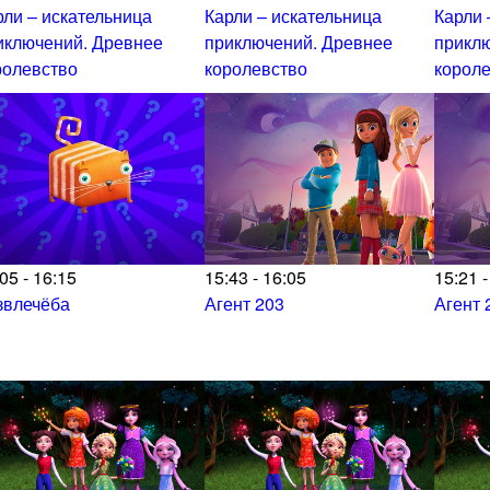
рли – искательница
Карли – искательница
Карли 
иключений. Древнее
приключений. Древнее
прикл
ролевство
королевство
корол
05 - 16:15
15:43 - 16:05
15:21 -
звлечёба
Агент 203
Агент 