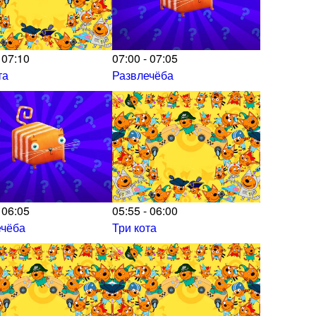
 07:10
07:00 - 07:05
та
Развлечёба
 06:05
05:55 - 06:00
ечёба
Три кота