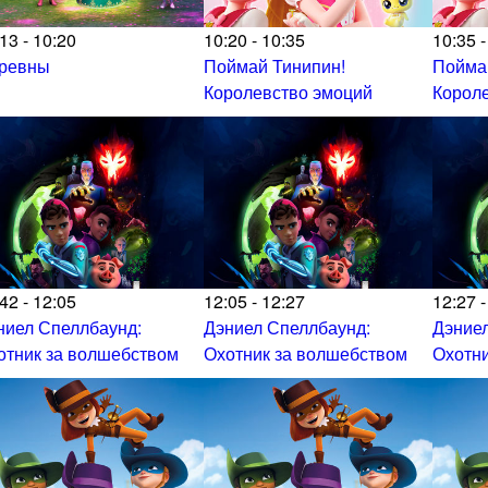
13 - 10:20
10:20 - 10:35
10:35 -
ревны
Поймай Тинипин!
Пойма
Королевство эмоций
Корол
42 - 12:05
12:05 - 12:27
12:27 -
ниел Спеллбаунд:
Дэниел Спеллбаунд:
Дэниел
отник за волшебством
Охотник за волшебством
Охотни