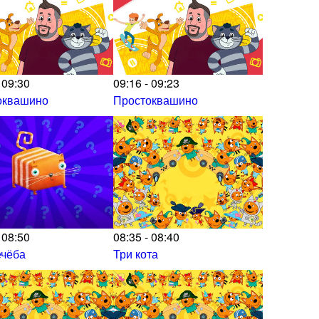
 09:30
09:16 - 09:23
оквашино
Простоквашино
 08:50
08:35 - 08:40
ечёба
Три кота