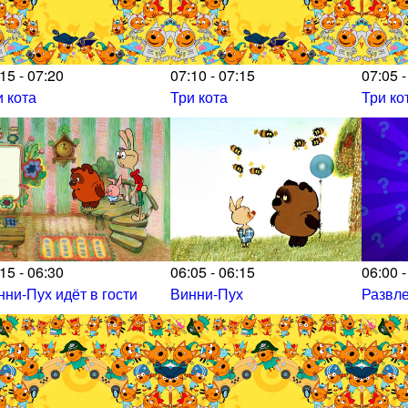
15 - 07:20
07:10 - 07:15
07:05 -
и кота
Три кота
Три ко
15 - 06:30
06:05 - 06:15
06:00 -
нни-Пух идёт в гости
Винни-Пух
Развл