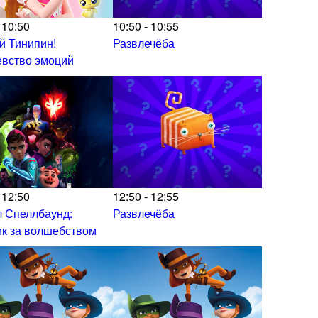
 10:50
10:50 - 10:55
й Тинипин!
Развлечёба
евство эмоций
 12:50
12:50 - 12:55
 Спеллбаунд:
Развлечёба
к за волшебством