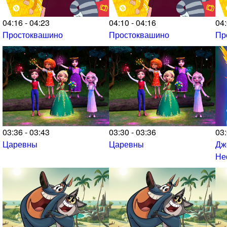
04:16 - 04:23
04:10 - 04:16
04:
Простоквашино
Простоквашино
Пр
03:36 - 03:43
03:30 - 03:36
03:
Царевны
Царевны
Дж
Не