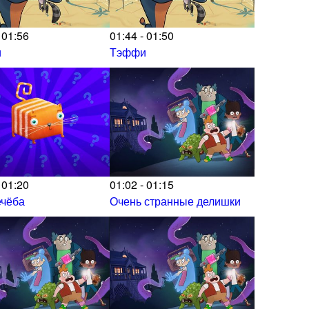
 01:56
01:44 - 01:50
и
Тэффи
 01:20
01:02 - 01:15
ечёба
Очень странные делишки