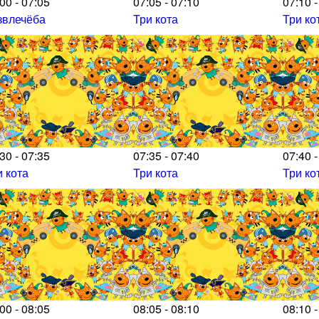
00 - 07:05
07:05 - 07:10
07:10 -
звлечёба
Три кота
Три ко
30 - 07:35
07:35 - 07:40
07:40 -
и кота
Три кота
Три ко
00 - 08:05
08:05 - 08:10
08:10 -