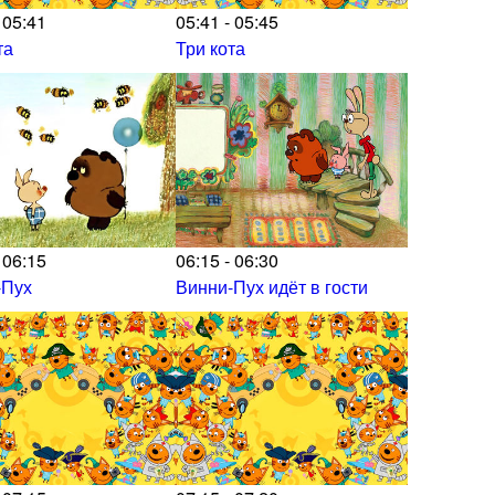
 05:41
05:41 - 05:45
та
Три кота
 06:15
06:15 - 06:30
-Пух
Винни-Пух идёт в гости