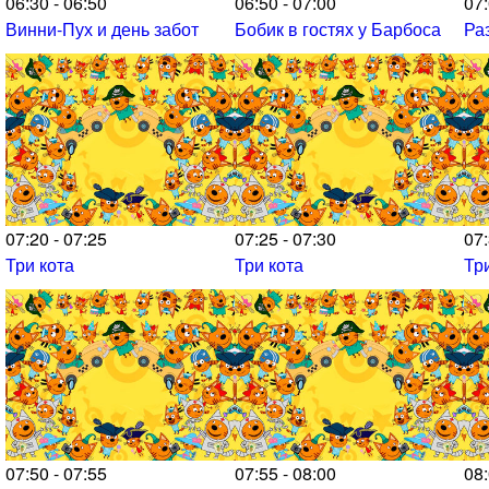
06:30 - 06:50
06:50 - 07:00
07:
Винни-Пух и день забот
Бобик в гостях у Барбоса
Ра
07:20 - 07:25
07:25 - 07:30
07:
Три кота
Три кота
Тр
07:50 - 07:55
07:55 - 08:00
08: