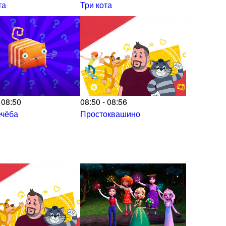
та
Три кота
 08:50
08:50 - 08:56
ечёба
Простоквашино