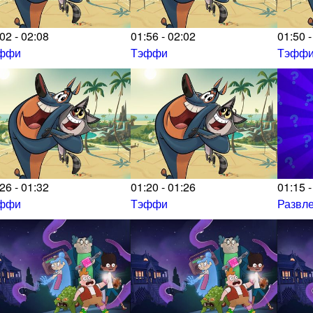
02 - 02:08
01:56 - 02:02
01:50 -
ффи
Тэффи
Тэфф
26 - 01:32
01:20 - 01:26
01:15 -
ффи
Тэффи
Развл