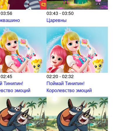
 03:56
03:43 - 03:50
оквашино
Царевны
 02:45
02:20 - 02:32
й Тинипин!
Поймай Тинипин!
евство эмоций
Королевство эмоций