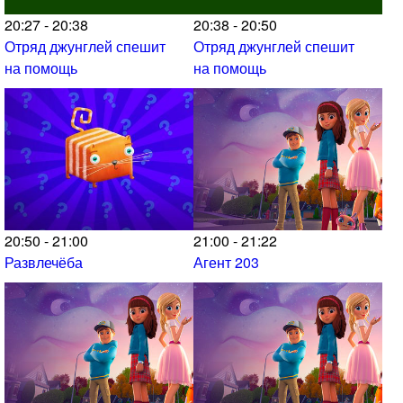
20:27 - 20:38
20:38 - 20:50
Отряд джунглей спешит
Отряд джунглей спешит
на помощь
на помощь
20:50 - 21:00
21:00 - 21:22
Развлечёба
Агент 203