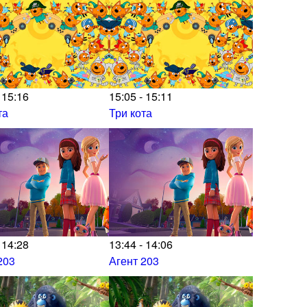
 15:16
15:05 - 15:11
та
Три кота
 14:28
13:44 - 14:06
203
Агент 203