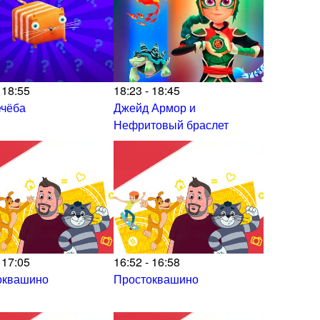
 18:55
18:23 - 18:45
ечёба
Джейд Армор и
Нефритовый браслет
 17:05
16:52 - 16:58
оквашино
Простоквашино