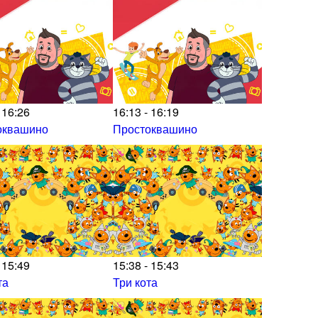
 16:26
16:13 - 16:19
оквашино
Простоквашино
 15:49
15:38 - 15:43
та
Три кота