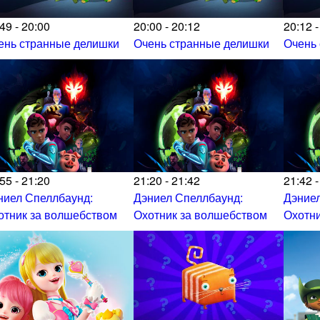
49 - 20:00
20:00 - 20:12
20:12 -
ень странные делишки
Очень странные делишки
Очень
55 - 21:20
21:20 - 21:42
21:42 -
ниел Спеллбаунд:
Дэниел Спеллбаунд:
Дэниел
отник за волшебством
Охотник за волшебством
Охотни