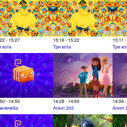
22 - 15:27
15:16 - 15:22
15:11 -
и кота
Три кота
Три ко
50 - 14:55
14:28 - 14:50
14:06 -
звлечёба
Агент 203
Агент 