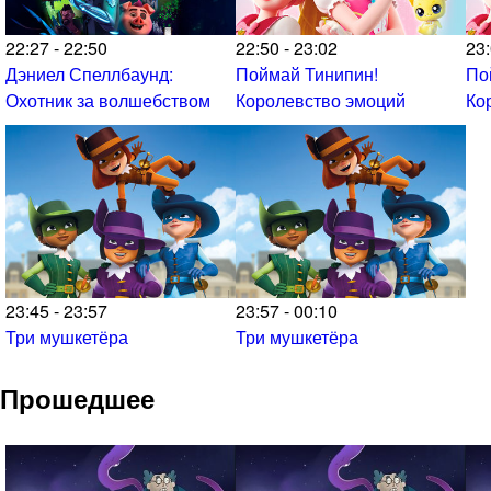
22:27 - 22:50
22:50 - 23:02
23:
Дэниел Спеллбаунд:
Поймай Тинипин!
По
Охотник за волшебством
Королевство эмоций
Ко
23:45 - 23:57
23:57 - 00:10
Три мушкетёра
Три мушкетёра
Прошедшее