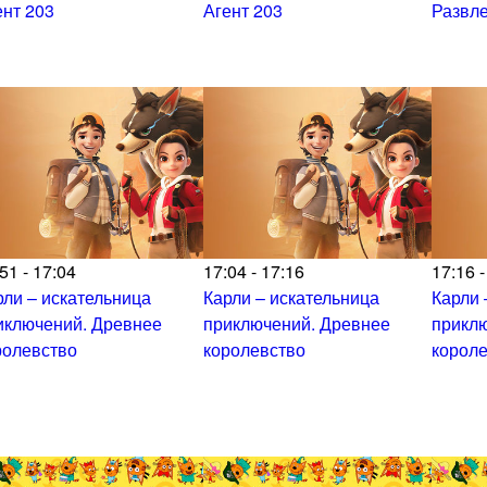
ент 203
Агент 203
Развл
51 - 17:04
17:04 - 17:16
17:16 -
рли – искательница
Карли – искательница
Карли 
иключений. Древнее
приключений. Древнее
прикл
ролевство
королевство
корол