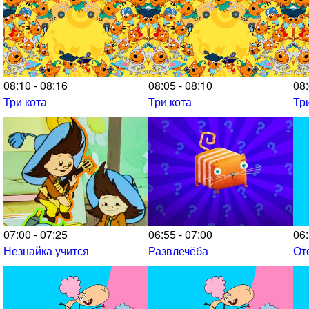
08:10 - 08:16
08:05 - 08:10
08:
Три кота
Три кота
Тр
07:00 - 07:25
06:55 - 07:00
06:
Незнайка учится
Развлечёба
От