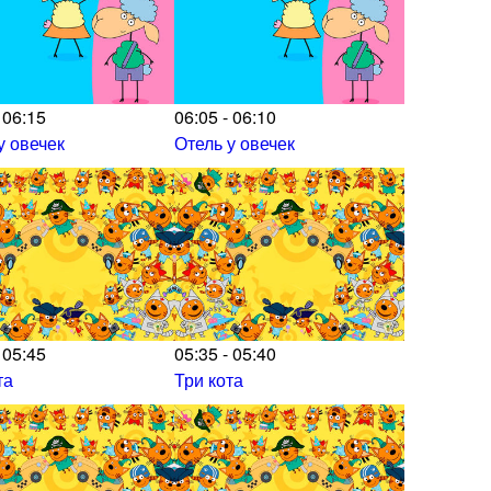
 06:15
06:05 - 06:10
у овечек
Отель у овечек
 05:45
05:35 - 05:40
та
Три кота