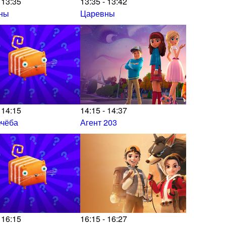
 13:35
13:35 - 13:42
ны
Царевны
 14:15
14:15 - 14:37
ечёба
Агент 203
 16:15
16:15 - 16:27