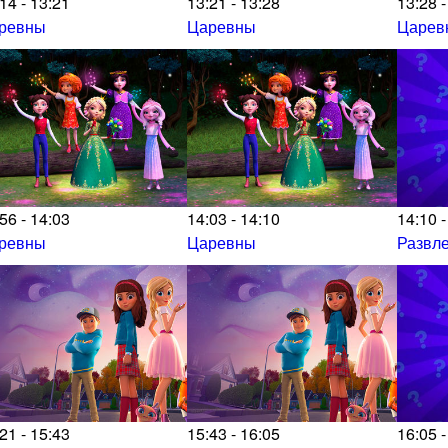
14 - 13:21
13:21 - 13:28
13:28 -
ревны
Царевны
Царев
56 - 14:03
14:03 - 14:10
14:10 -
ревны
Царевны
Развл
21 - 15:43
15:43 - 16:05
16:05 -