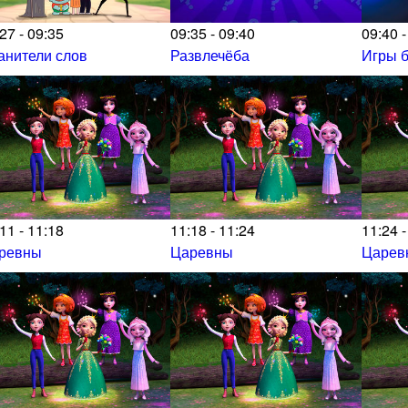
27 - 09:35
09:35 - 09:40
09:40 -
анители слов
Развлечёба
Игры б
11 - 11:18
11:18 - 11:24
11:24 -
ревны
Царевны
Царев