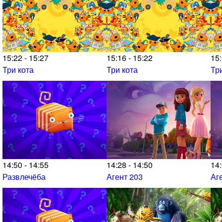
15:22 - 15:27
15:16 - 15:22
15:
Три кота
Три кота
Тр
14:50 - 14:55
14:28 - 14:50
14:
Развлечёба
Агент 203
Аг