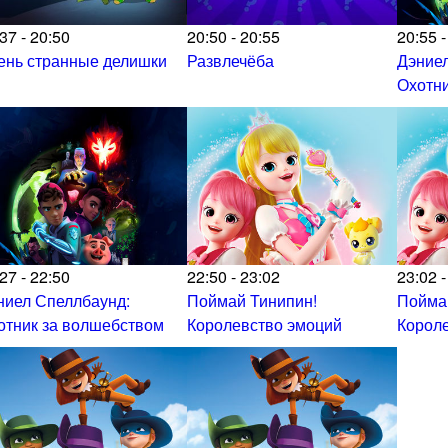
37 - 20:50
20:50 - 20:55
20:55 -
ень странные делишки
Развлечёба
Дэниел
Охотни
27 - 22:50
22:50 - 23:02
23:02 -
ниел Спеллбаунд:
Поймай Тинипин!
Пойма
отник за волшебством
Королевство эмоций
Корол