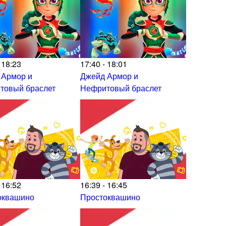
 18:23
17:40 - 18:01
 Армор и
Джейд Армор и
товый браслет
Нефритовый браслет
 16:52
16:39 - 16:45
оквашино
Простоквашино