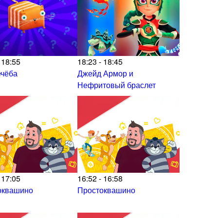
 18:55
18:23 - 18:45
ечёба
Джейд Армор и
Нефритовый браслет
 17:05
16:52 - 16:58
оквашино
Простоквашино