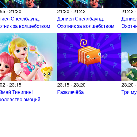
55 - 21:20
21:20 - 21:42
21:42 -
ниел Спеллбаунд:
Дэниел Спеллбаунд:
Дэниел
отник за волшебством
Охотник за волшебством
Охотни
02 - 23:15
23:15 - 23:20
23:20 -
ймай Тинипин!
Развлечёба
Три м
ролевство эмоций