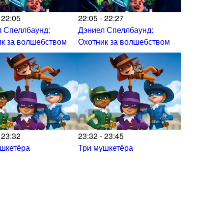
 22:05
22:05 - 22:27
 Спеллбаунд:
Дэниел Спеллбаунд:
к за волшебством
Охотник за волшебством
 23:32
23:32 - 23:45
ушкетёра
Три мушкетёра