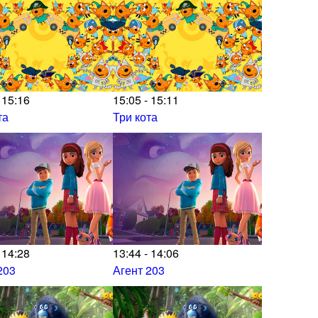
 15:16
15:05 - 15:11
та
Три кота
 14:28
13:44 - 14:06
203
Агент 203