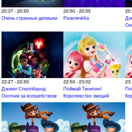
20:37 - 20:50
20:50 - 20:55
20:
Очень странные делишки
Развлечёба
Дэ
Ох
22:27 - 22:50
22:50 - 23:02
23:
Дэниел Спеллбаунд:
Поймай Тинипин!
По
Охотник за волшебством
Королевство эмоций
Ко