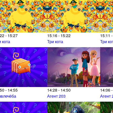
22 - 15:27
15:16 - 15:22
15:11 -
и кота
Три кота
Три ко
50 - 14:55
14:28 - 14:50
14:06 -
звлечёба
Агент 203
Агент 