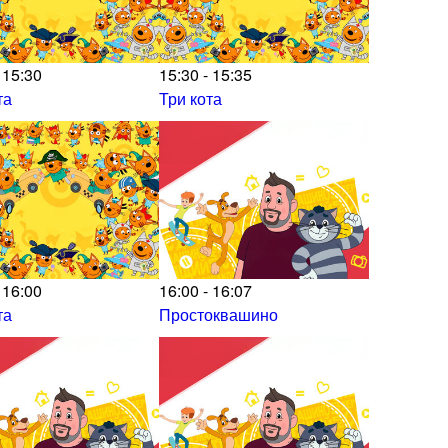
 15:30
15:30 - 15:35
та
Три кота
 16:00
16:00 - 16:07
та
Простоквашино