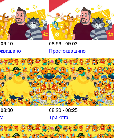
 09:10
08:56 - 09:03
оквашино
Простоквашино
 08:30
08:20 - 08:25
та
Три кота