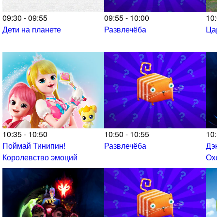
09:30 - 09:55
09:55 - 10:00
10:
Дети на планете
Развлечёба
Ца
10:35 - 10:50
10:50 - 10:55
10:
Поймай Тинипин!
Развлечёба
Дэ
Королевство эмоций
Ох