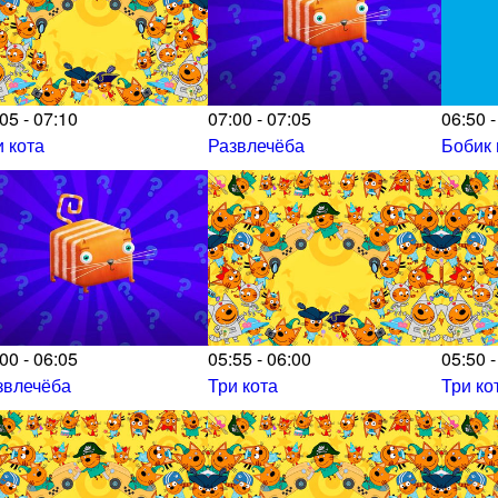
05 - 07:10
07:00 - 07:05
06:50 -
и кота
Развлечёба
Бобик 
00 - 06:05
05:55 - 06:00
05:50 -
звлечёба
Три кота
Три ко