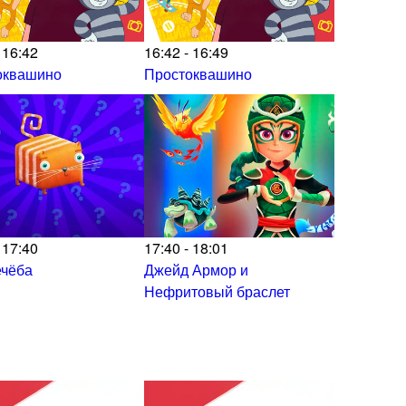
 16:42
16:42 - 16:49
оквашино
Простоквашино
 17:40
17:40 - 18:01
ечёба
Джейд Армор и
Нефритовый браслет