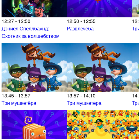
12:27 - 12:50
12:50 - 12:55
12:
Дэниел Спеллбаунд:
Развлечёба
Тр
Охотник за волшебством
13:45 - 13:57
13:57 - 14:10
14:
Три мушкетёра
Три мушкетёра
Тр