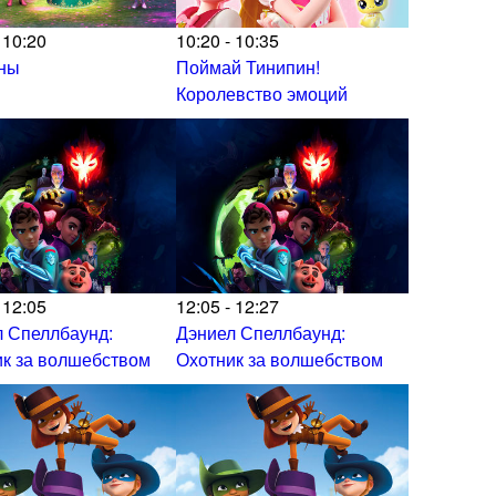
 10:20
10:20 - 10:35
ны
Поймай Тинипин!
Королевство эмоций
 12:05
12:05 - 12:27
 Спеллбаунд:
Дэниел Спеллбаунд:
к за волшебством
Охотник за волшебством