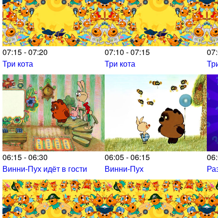
07:15 - 07:20
07:10 - 07:15
07:
Три кота
Три кота
Тр
06:15 - 06:30
06:05 - 06:15
06:
Винни-Пух идёт в гости
Винни-Пух
Ра