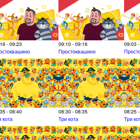
16 - 09:23
09:10 - 09:16
09:03 -
остоквашино
Простоквашино
Прост
35 - 08:40
08:30 - 08:35
08:25 -
и кота
Три кота
Три ко