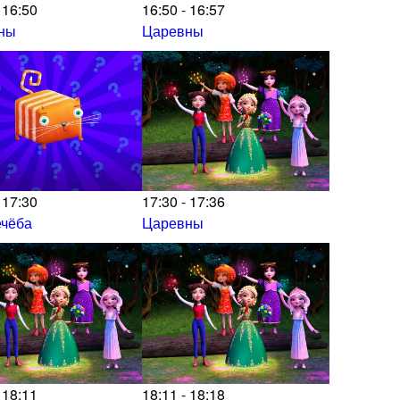
 16:50
16:50 - 16:57
ны
Царевны
 17:30
17:30 - 17:36
ечёба
Царевны
 18:11
18:11 - 18:18