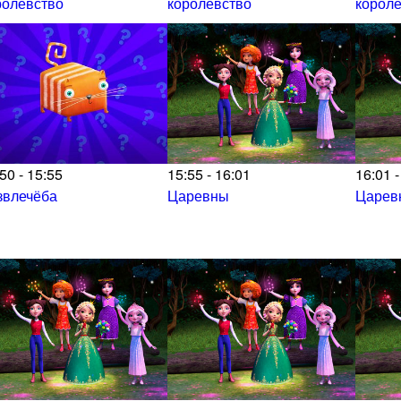
ролевство
королевство
корол
50 - 15:55
15:55 - 16:01
16:01 -
звлечёба
Царевны
Царев