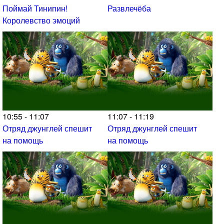
Поймай Тинипин!
Развлечёба
Королевство эмоций
10:55 - 11:07
11:07 - 11:19
Отряд джунглей спешит
Отряд джунглей спешит
на помощь
на помощь