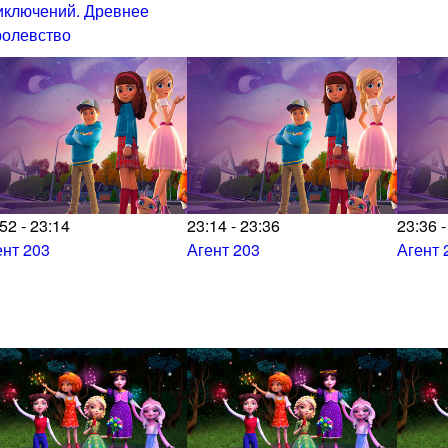
иключений. Древнее
ролевство
52 - 23:14
23:14 - 23:36
23:36 -
ент 203
Агент 203
Агент 