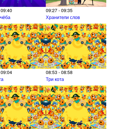
 09:40
09:27 - 09:35
ечёба
Хранители слов
 09:04
08:53 - 08:58
та
Три кота