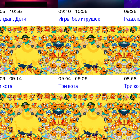
05 - 10:55
09:40 - 10:05
09:35 -
ендап. Дети
Игры без игрушек
Развл
09 - 09:14
09:04 - 09:09
08:58 -
и кота
Три кота
Три ко