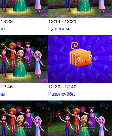
 13:28
13:14 - 13:21
ны
Царевны
 12:46
12:30 - 12:40
ны
Развлечёба