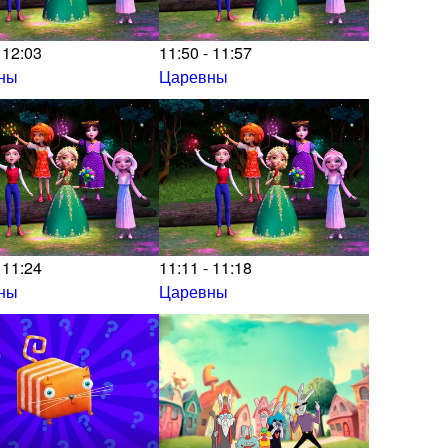
 12:03
11:50 - 11:57
ны
Царевны
 11:24
11:11 - 11:18
ны
Царевны