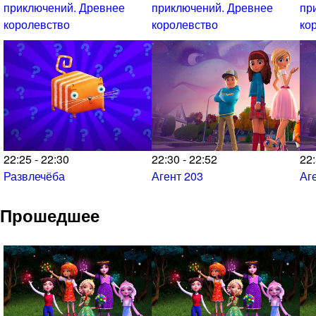
приключений. Древнее
приключений. Древнее
пр
королевство
королевство
ко
22:25 - 22:30
22:30 - 22:52
22:
Развлечёба
Агент 203
Аг
Прошедшее