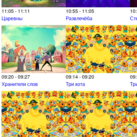
11:05 - 11:11
10:55 - 11:05
10:
Царевны
Развлечёба
Ст
09:20 - 09:27
09:14 - 09:20
09:
Хранители слов
Три кота
Тр