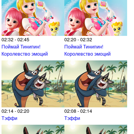
02:32 - 02:45
02:20 - 02:32
Поймай Тинипин!
Поймай Тинипин!
Королевство эмоций
Королевство эмоций
02:14 - 02:20
02:08 - 02:14
Тэффи
Тэффи