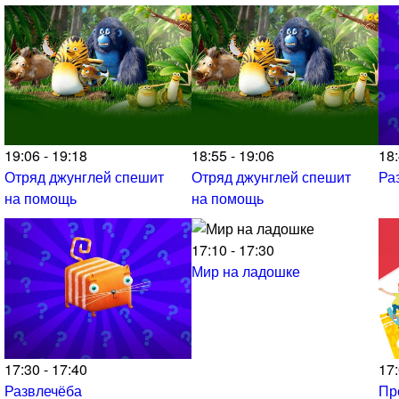
19:06 - 19:18
18:55 - 19:06
18:
Отряд джунглей спешит
Отряд джунглей спешит
Ра
на помощь
на помощь
17:10 - 17:30
Мир на ладошке
17:30 - 17:40
17:
Развлечёба
Пр