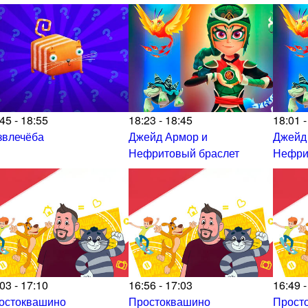
45 - 18:55
18:23 - 18:45
18:01 -
звлечёба
Джейд Армор и
Джейд
Нефритовый браслет
Нефри
03 - 17:10
16:56 - 17:03
16:49 -
остоквашино
Простоквашино
Прост