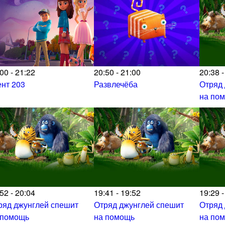
00 - 21:22
20:50 - 21:00
20:38 -
ент 203
Развлечёба
Отряд
на по
52 - 20:04
19:41 - 19:52
19:29 -
ряд джунглей спешит
Отряд джунглей спешит
Отряд
 помощь
на помощь
на по