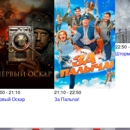
22:50 -
Шторм
00 - 21:10
21:10 - 22:50
рвый Оскар
За Палыча!