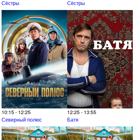
Сёстры
Сёстры
10:15 - 12:25
12:25 - 13:55
Северный полюс
Батя