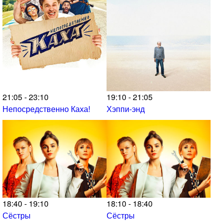
21:05 - 23:10
19:10 - 21:05
Непосредственно Каха!
Хэппи-энд
18:40 - 19:10
18:10 - 18:40
Сёстры
Сёстры