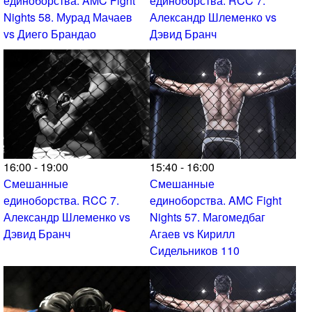
единоборства. AMC Fight
единоборства. RCC 7.
Nights 58. Мурад Мачаев
Александр Шлеменко vs
vs Диего Брандао
Дэвид Бранч
16:00 - 19:00
15:40 - 16:00
Смешанные
Смешанные
единоборства. RCC 7.
единоборства. AMC Fight
Александр Шлеменко vs
Nights 57. Магомедбаг
Дэвид Бранч
Агаев vs Кирилл
Сидельников 110