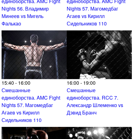
единоборства. AMC Fight
единоборства. AMC Fight
Nights 56. Владимир
Nights 57. Магомедбаг
Минеев vs Мигель
Агаев vs Кирилл
Фалькао
Сидельников 110
15:40 - 16:00
16:00 - 19:00
Смешанные
Смешанные
единоборства. AMC Fight
единоборства. RCC 7.
Nights 57. Магомедбаг
Александр Шлеменко vs
Агаев vs Кирилл
Дэвид Бранч
Сидельников 110