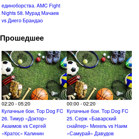
единоборства. AMC Fight
Nights 58. Мурад Мачаев
vs Диего Брандао
Прошедшее
02:20 - 05:20
00:00 - 02:20
Кулачные бои. Top Dog FC
Кулачные бои. Top Dog FC
26. Тимур «Доктор»
25. Серж «Баварский
Акаимов vs Сергей
снайпер» Михель vs Наим
«Кратос» Калинин
«Самурай» Давудов