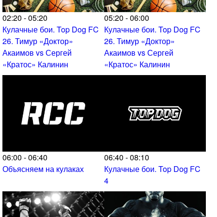
02:20 - 05:20
05:20 - 06:00
Кулачные бои. Top Dog FC
Кулачные бои. Top Dog FC
26. Тимур «Доктор»
26. Тимур «Доктор»
Акаимов vs Сергей
Акаимов vs Сергей
«Кратос» Калинин
«Кратос» Калинин
06:00 - 06:40
06:40 - 08:10
Объясняем на кулаках
Кулачные бои. Top Dog FC
4