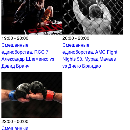
19:00 - 20:00
20:00 - 23:00
Смешанные
Смешанные
единоборства. RCC 7.
единоборства. AMC Fight
Александр Шлеменко vs
Nights 58. Мурад Мачаев
Дэвид Бранч
vs Диего Брандао
23:00 - 00:00
Смешанные