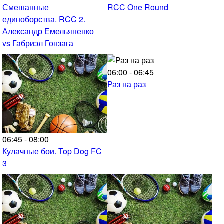
Смешанные
RCC One Round
единоборства. RCC 2.
Александр Емельяненко
vs Габриэл Гонзага
06:00 - 06:45
Раз на раз
06:45 - 08:00
Кулачные бои. Top Dog FC
3