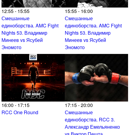
12:55 - 15:55
15:55 - 16:00
Смешанные
Смешанные
единоборства. AMC Fight
единоборства. AMC Fight
Nights 53. Владимир
Nights 53. Владимир
Минеев vs Ясубей
Минеев vs Ясубей
Эномото
Эномото
16:00 - 17:15
17:15 - 20:00
RCC One Round
Смешанные
единоборства. RCC 3.
Александр Емельяненко
vs Виктор Пешта