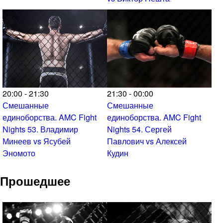
20:00 - 21:30
21:30 - 00:00
Смешанные
Смешанные
единоборства. AMC Fight
единоборства. AMC Fight
Nights 53. Владимир
Nights 54. Сергей
Минеев vs Ясубей
Павлович vs Алексей
Эномото
Кудин
Прошедшее