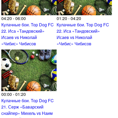
04:20 - 06:00
01:20 - 04:20
Кулачные бои. Top Dog FC
Кулачные бои. Top Dog FC
22. Иса «Тандовский»
22. Иса «Тандовский»
Исаев vs Николай
Исаев vs Николай
«Чибис» Чибисов
«Чибис» Чибисов
00:00 - 01:20
Кулачные бои. Top Dog FC
21. Серж «Баварский
снайпер» Михель vs Наим