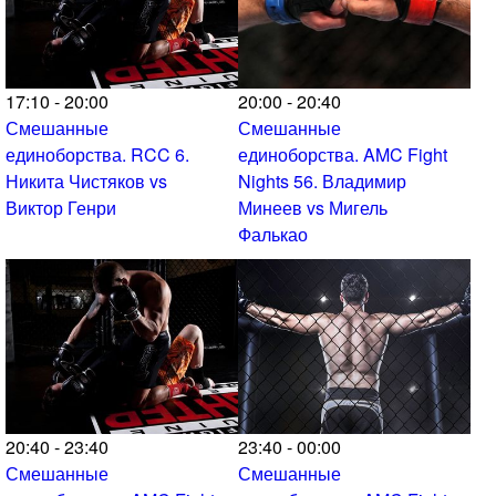
17:10 - 20:00
20:00 - 20:40
Смешанные
Смешанные
единоборства. RCC 6.
единоборства. AMC Fight
Никита Чистяков vs
Nights 56. Владимир
Виктор Генри
Минеев vs Мигель
Фалькао
20:40 - 23:40
23:40 - 00:00
Смешанные
Смешанные