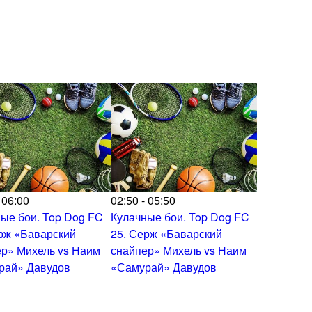
 06:00
02:50 - 05:50
ые бои. Top Dog FC
Кулачные бои. Top Dog FC
рж «Баварский
25. Серж «Баварский
р» Михель vs Наим
снайпер» Михель vs Наим
рай» Давудов
«Самурай» Давудов