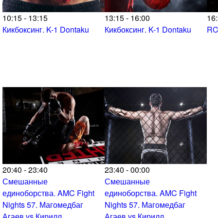
10:15 - 13:15
13:15 - 16:00
16:
Кикбоксинг. K-1 Dontaku
Кикбоксинг. K-1 Dontaku
RC
20:40 - 23:40
23:40 - 00:00
Смешанные
Смешанные
единоборства. AMC Fight
единоборства. AMC Fight
Nights 57. Магомедбаг
Nights 57. Магомедбаг
Агаев vs Кирилл
Агаев vs Кирилл