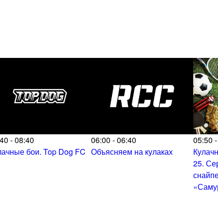
40 - 08:40
06:00 - 06:40
05:50 -
лачные бои. Top Dog FC
Объясняем на кулаках
Кулачн
25. Се
снайпе
«Саму