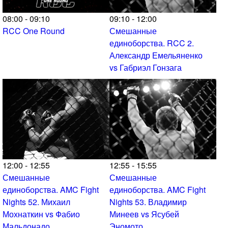
08:00 - 09:10
09:10 - 12:00
RCC One Round
Смешанные
единоборства. RCC 2.
Александр Емельяненко
vs Габриэл Гонзага
12:00 - 12:55
12:55 - 15:55
Смешанные
Смешанные
единоборства. AMC Fight
единоборства. AMC Fight
Nights 52. Михаил
Nights 53. Владимир
Мохнаткин vs Фабио
Минеев vs Ясубей
Мальдонадо
Эномото