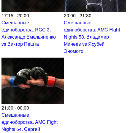
17:15 - 20:00
20:00 - 21:30
Смешанные
Смешанные
единоборства. RCC 3.
единоборства. AMC Fight
Александр Емельяненко
Nights 53. Владимир
vs Виктор Пешта
Минеев vs Ясубей
Эномото
21:30 - 00:00
Смешанные
единоборства. AMC Fight
Nights 54. Сергей