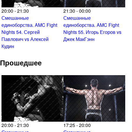
20:00 - 21:30
21:30 - 00:00
Смешанные
Смешанные
единоборства. AMC Fight
единоборства. AMC Fight
Nights 54. Сергей
Nights 55. Игорь Егоров vs
Павлович vs Алексей
Джек МакГэнн
Кудин
Прошедшее
20:00 - 21:30
17:25 - 20:00