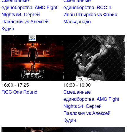
Смешанные
Смешанные
единоборства. AMC Fight
единоборства. RCC 4.
Nights 54. Сергей
Иван Штырков vs Фабио
Павлович vs Алексей
Мальдонадо
Кудин
16:00 - 17:25
13:30 - 16:00
RCC One Round
Смешанные
единоборства. AMC Fight
Nights 54. Сергей
Павлович vs Алексей
Кудин