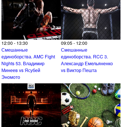
12:00 - 13:30
09:05 - 12:00
Смешанные
Смешанные
единоборства. AMC Fight
единоборства. RCC 3.
Nights 53. Владимир
Александр Емельяненко
Минеев vs Ясубей
vs Виктор Пешта
Эномото