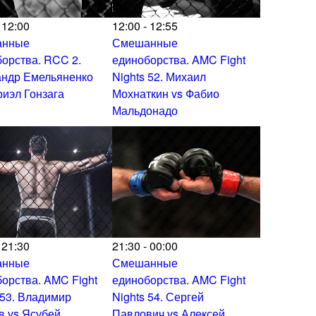
 12:00
12:00 - 12:55
анные
Смешанные
орства. RCC 2.
единоборства. AMC Fight
андр Емельяненко
Nights 52. Михаил
риэл Гонзага
Мохнаткин vs Фабио
Мальдонадо
 21:30
21:30 - 00:00
анные
Смешанные
орства. AMC Fight
единоборства. AMC Fight
 53. Владимир
Nights 54. Сергей
в vs Ясубей
Павлович vs Алексей