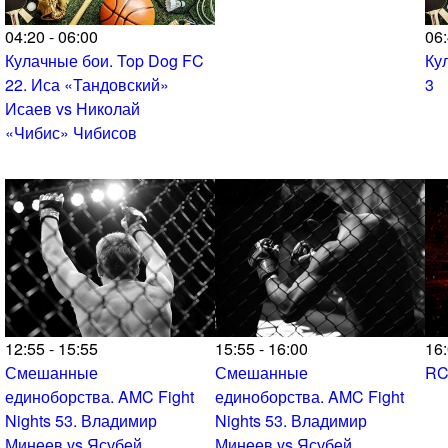
04:20 - 06:00
06:
Кулачные бои. Top Dog FC
Ку
22. Иса «Тандовский»
3
Исаев vs Николай
«Чибис» Чибисов
12:55 - 15:55
15:55 - 16:00
16:
Смешанные
Смешанные
RC
единоборства. AMC Fight
единоборства. AMC Fight
Nights 53. Владимир
Nights 53. Владимир
Минеев vs Ясубей
Минеев vs Ясубей