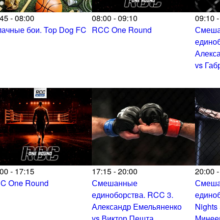
45 - 08:00
08:00 - 09:10
09:10 -
лачные бои. Top Dog FC
RCC One Round
Смеш
единоб
Алекс
vs Габ
00 - 17:15
17:15 - 20:00
20:00 -
C One Round
Смешанные
Смеш
единоборства. RCC 3.
единоб
Александр Емельяненко
Nights
vs Виктор Пешта
Минее