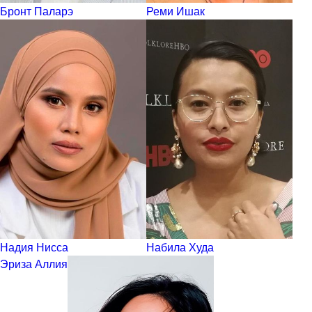
Бронт Паларэ
Реми Ишак
Надия Нисса
Набила Худа
Эриза Аллия