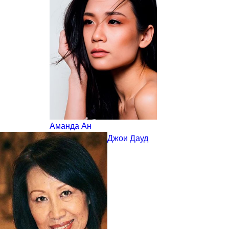
Аманда Ан
Джои Дауд